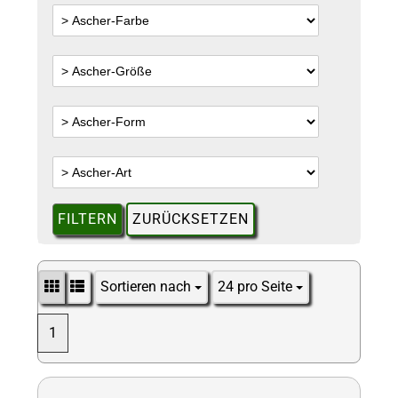
FILTERN
ZURÜCKSETZEN
Sortieren nach
24 pro Seite
Sortieren nach
pro Seite
1