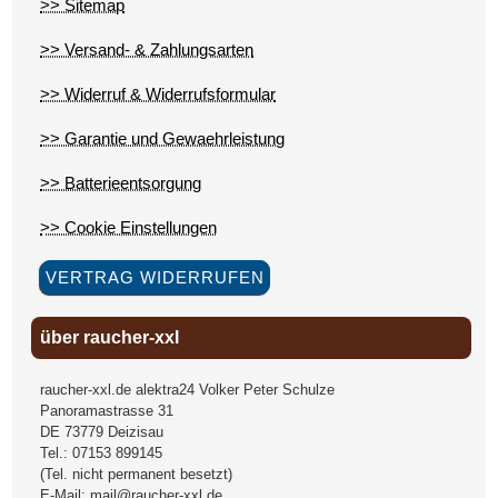
>> Sitemap
>> Versand- & Zahlungsarten
>> Widerruf & Widerrufsformular
>> Garantie und Gewaehrleistung
>> Batterieentsorgung
>> Cookie Einstellungen
VERTRAG WIDERRUFEN
über raucher-xxl
raucher-xxl.de alektra24 Volker Peter Schulze
Panoramastrasse 31
DE
73779
Deizisau
Tel.:
07153 899145
(Tel. nicht permanent besetzt)
E-Mail:
mail@raucher-xxl.de