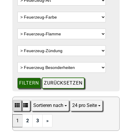
FILTERN
ZURÜCKSETZEN
Sortieren nach
24 pro Seite
Sortieren nach
pro Seite
1
2
3
»