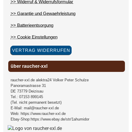
>> Widerruf & Widerrufsformular
>> Garantie und Gewaehrleistung
>> Batterieentsorgung
>> Cookie Einstellungen
VERTRAG WIDERRUFEN
über raucher-xxl
raucher-xxl.de alektra24 Volker Peter Schulze
Panoramastrasse 31
DE
73779
Deizisau
Tel.:
07153 899145
(Tel. nicht permanent besetzt)
E-Mail:
mail@raucher-xxl.de
Web:
https://www.raucher-xxl.de
Ebay-Shop:
https://www.ebay.de/str/1ahumidor