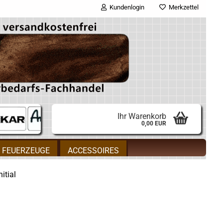
Kundenlogin
Merkzettel
E-Mail
Passwort
Ihr Warenkorb
0,00 EUR
Konto erstellen
FEUERZEUGE
ACCESSOIRES
Passwort vergessen?
itial