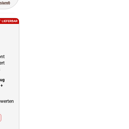
usland)
T LIEFERBAR
eug
 +