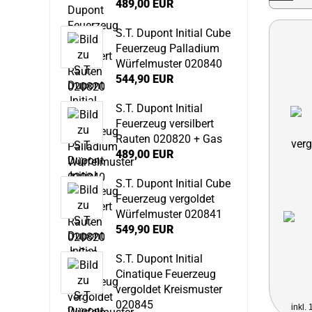
489,00 EUR
S.T. Dupont Initial Cube
Feuerzeug Palladium
Würfelmuster 020840
544,90 EUR
S.T. Dupont Initial
Feuerzeug versilbert
Rauten 020820 + Gas
489,00 EUR
S.T. Dupont Initial Cube
Feuerzeug vergoldet
Würfelmuster 020841
549,90 EUR
S.T. Dupont Initial
Cinatique Feuerzeug
vergoldet Kreismuster
020845
inkl.