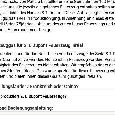
aradscha von Patiala bestellte für seine Gemahlinnen 100 Min
edelung, die jeweils ein goldenes Feuerzeug enthalten sollten u
geschichte des Hauses S.T. Dupont. Dieser Auftrag legte den Gru
ugs, das 1941 in Produktion ging. In Anlehnung an dieses erste 
016 das 75jährige Jubiläum des ersten Luxus-Feuerzeugs und rei
einer Art in modernem Design.
euggas für S.T. Dupont Feuerzeug Initial
fehlen Ihnen für das Nachfüllen von Feuerzeuge der Seria S.T. D
r Qualität zu verwenden. Nur so ist Ihr Feuerzeug vor dem Vers
igkeit des Feuerzeuges bleibt erhalten. Wir empfehlen daher d
uen Streifen. Dieses Gas wurde speziell für dieses Feuerzeug e
en und bieten Ihnen dieses Gas zum günstigen Preis an.
llungsländer / Frankreich oder China?
produziert S.T. Dupont Feuerzeuge?
oad Bedienungsanleitung: