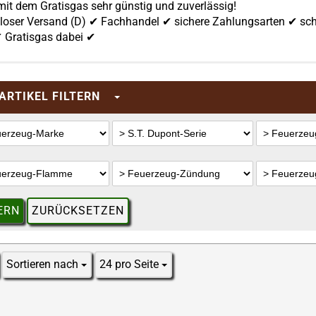
mit dem Gratisgas sehr günstig und zuverlässig!
loser Versand (D) ✔ Fachhandel ✔ sichere Zahlungsarten ✔ sc
✔ Gratisgas dabei ✔
ARTIKEL FILTERN
ERN
ZURÜCKSETZEN
Sortieren nach
24 pro Seite
Sortieren nach
pro Seite