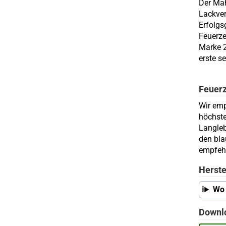
Der Mah
Lackver
Erfolgs
Feuerze
Marke 2
erste s
Feuerz
Wir emp
höchste
Langleb
den bla
empfehl
Herste
Wo 
Downl