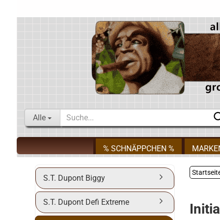
Alle
% SCHNÄPPCHEN %
MARKE
Startseit
S.T. Dupont Biggy
S.T. Dupont Defi Extreme
Initi