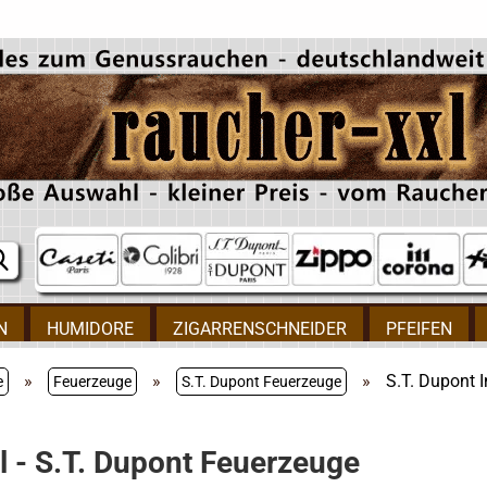
N
HUMIDORE
ZIGARRENSCHNEIDER
PFEIFEN
»
»
»
S.T. Dupont In
e
Feuerzeuge
S.T. Dupont Feuerzeuge
al - S.T. Dupont Feuerzeuge