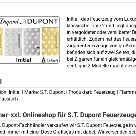
Initial -das Feuerzeug vom Luxush
klassische Linie 2 und liegt aus
in vergoldeter oder versilberter
erhältlich. Zudem hat das Feuer
Zigarrenfeuerzeuge von großem Vo
befinden sich auf zwei Seiten, 
bei Zigarren für ein gleichmäßi
der Ligne 2 Modelle macht diese
l
tion: Initial | Marke: S.T. Dupont | Produktart: Feuerzeug | Flam
klassisch
her-xxl: Onlineshop für S.T. Dupont Feuerzeug
T. Dupont-Fachhändler verkaufen wir S.T. Dupont Feuerzeuge in
und immer mit einer Dose Gratisgas mit dabei. Wir versenden d