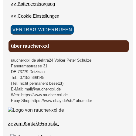
>> Batterieentsorgung
>> Cookie Einstellungen
VERTRAG WIDERRUFEN
über raucher-xxl
raucher-xxl.de alektra24 Volker Peter Schulze
Panoramastrasse 31
DE
73779
Deizisau
Tel.:
07153 899145
(Tel. nicht permanent besetzt)
E-Mail:
mail@raucher-xxl.de
Web:
https://www.raucher-xxl.de
Ebay-Shop:
https://www.ebay.de/str/1ahumidor
>> zum Kontakt-Formular