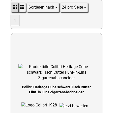
Sortieren nach
24 pro Seite
Sortieren nach
pro Seite
1
Colibri Heritage Cube schwarz Tisch Cutter
Fünf-in-Eins Zigarrenabschneider