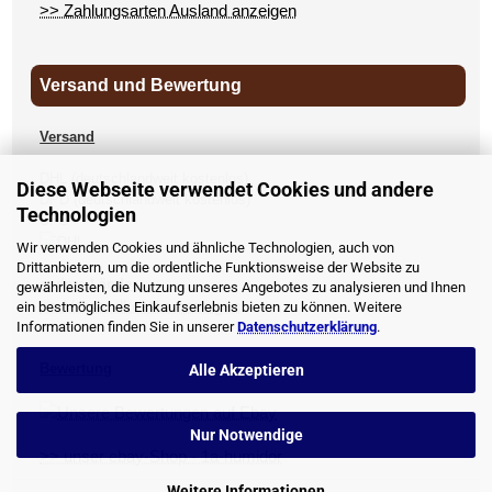
>> Zahlungsarten Ausland anzeigen
Versand und Bewertung
Versand
DHL (deutschlandweit kostenlos)
Diese Webseite verwendet Cookies und andere
DPD (deutschlandweit kostenlos)
Technologien
UPS
Wir verwenden Cookies und ähnliche Technologien, auch von
Drittanbietern, um die ordentliche Funktionsweise der Website zu
andere Länder
gewährleisten, die Nutzung unseres Angebotes zu analysieren und Ihnen
>> Versandkosten anzeigen
ein bestmögliches Einkaufserlebnis bieten zu können. Weitere
Informationen finden Sie in unserer
Datenschutzerklärung
.
Bewertung
Alle Akzeptieren
Nur Notwendige
>> unser ebay-Shop - 1a-humidor
Weitere Informationen