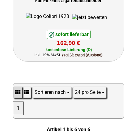
Fünf-in-Eins Zigarrenabschneider
sofort lieferbar
162,90 €
kostenlose Lieferung (D)
inkl. 19% MwSt.
zzgl. Versand (Ausland)
Sortieren nach
24 pro Seite
Sortieren nach
pro Seite
1
Artikel 1 bis 6 von 6