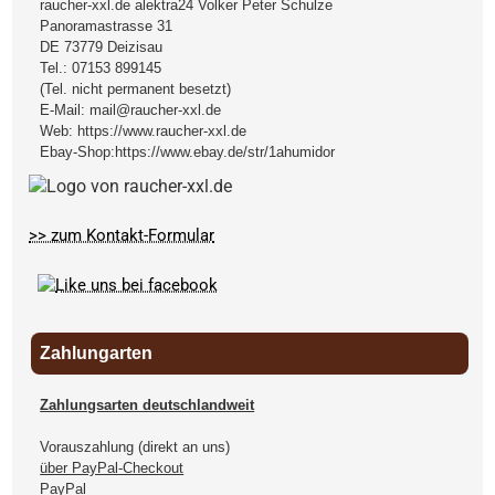
raucher-xxl.de alektra24 Volker Peter Schulze
Panoramastrasse 31
DE
73779
Deizisau
Tel.:
07153 899145
(Tel. nicht permanent besetzt)
E-Mail:
mail@raucher-xxl.de
Web:
https://www.raucher-xxl.de
Ebay-Shop:
https://www.ebay.de/str/1ahumidor
>> zum Kontakt-Formular
Zahlungarten
Zahlungsarten deutschlandweit
Vorauszahlung (direkt an uns)
über PayPal-Checkout
PayPal