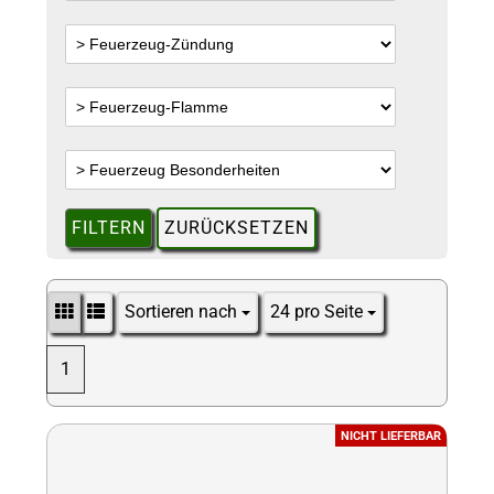
FILTERN
ZURÜCKSETZEN
Sortieren nach
24 pro Seite
Sortieren nach
pro Seite
1
NICHT LIEFERBAR