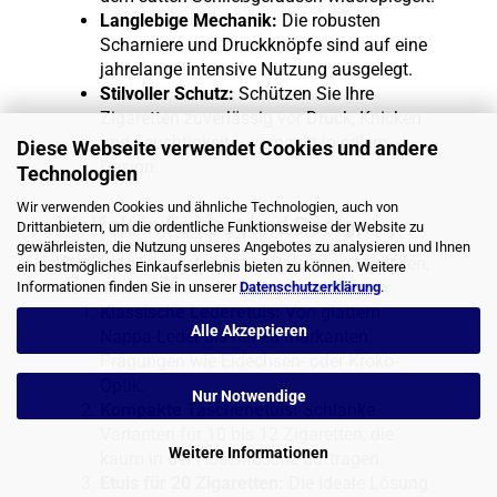
Langlebige Mechanik:
Die robusten
Scharniere und Druckknöpfe sind auf eine
jahrelange intensive Nutzung ausgelegt.
Stilvoller Schutz:
Schützen Sie Ihre
Zigaretten zuverlässig vor Druck, Knicken
und Feuchtigkeit – verpackt in edlem
Diese Webseite verwendet Cookies und andere
Design.
Technologien
Wir verwenden Cookies und ähnliche Technologien, auch von
Vielfalt in Format und Design
Drittanbietern, um die ordentliche Funktionsweise der Website zu
gewährleisten, die Nutzung unseres Angebotes zu analysieren und Ihnen
Vom Hofe bietet eine breite Palette an Modellen,
ein bestmögliches Einkaufserlebnis bieten zu können. Weitere
die unterschiedliche Bedürfnisse abdecken:
Informationen finden Sie in unserer
Datenschutzerklärung
.
Klassische Lederetuis:
Von glattem
Alle Akzeptieren
Nappa-Leder bis hin zu markanten
Prägungen wie Eidechsen- oder Kroko-
Optik.
Nur Notwendige
Kompakte Taschenetuis:
Schlanke
Varianten für 10 bis 12 Zigaretten, die
Weitere Informationen
kaum in der Hosentasche auftragen.
Etuis für 20 Zigaretten:
Die ideale Lösung