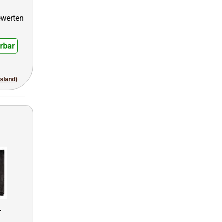
erbar
usland)
r