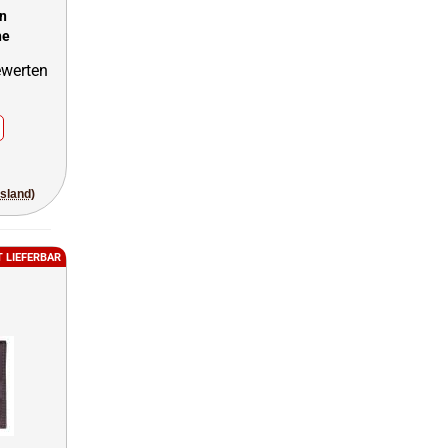
un
he
usland)
T LIEFERBAR