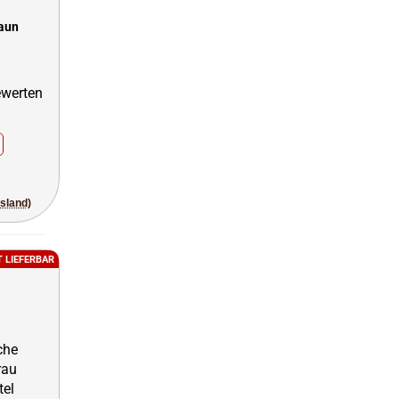
raun
usland)
T LIEFERBAR