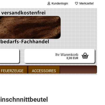
Kundenlogin
Merkzettel
E-Mail
Passwort
Ihr Warenkorb
0,00 EUR
Konto erstellen
FEUERZEUGE
ACCESSOIRES
Passwort vergessen?
einschnnittbeutel