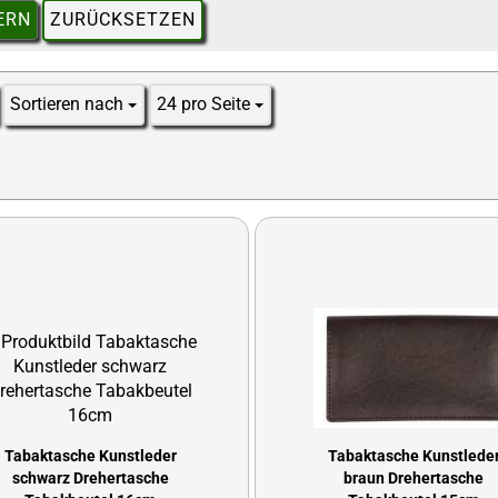
ERN
ZURÜCKSETZEN
Sortieren nach
24 pro Seite
Sortieren nach
pro Seite
Tabaktasche Kunstleder
Tabaktasche Kunstlede
schwarz Drehertasche
braun Drehertasche