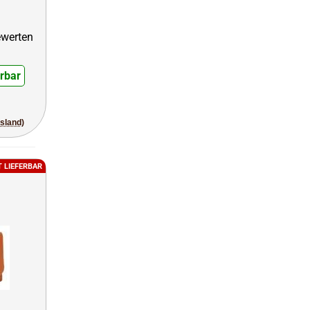
erbar
usland)
T LIEFERBAR