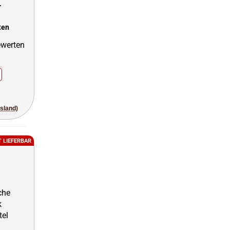
r
ten
usland)
T LIEFERBAR