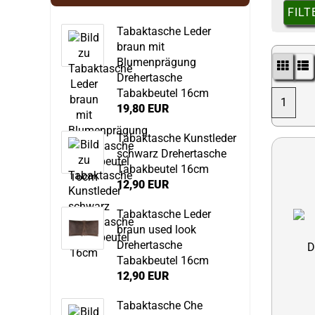
FILT
Tabaktasche Leder
braun mit
Blumenprägung
Drehertasche
Tabakbeutel 16cm
1
19,80 EUR
Tabaktasche Kunstleder
schwarz Drehertasche
Tabakbeutel 16cm
12,90 EUR
Tabaktasche Leder
braun used look
Drehertasche
Tabakbeutel 16cm
12,90 EUR
Tabaktasche Che