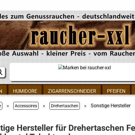
N
HUMIDORE
ZIGARRENSCHNEIDER
PFEIFEN
»
»
»
Sonstige Hersteller
e
Accessoires
Drehertaschen
tige Hersteller für Drehertaschen F