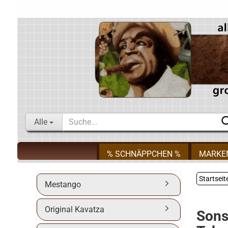
Alle
% SCHNÄPPCHEN %
MARKE
Startseit
Mestango
Original Kavatza
Sons