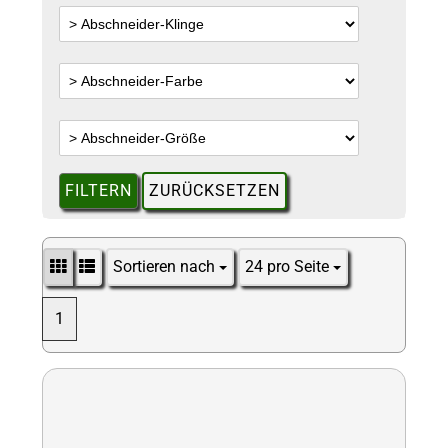
FILTERN
ZURÜCKSETZEN
Sortieren nach
24 pro Seite
Sortieren nach
pro Seite
1