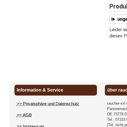
Produ
unge
Leider s
dieses P
Information & Service
über rau
>> Privatsphäre und Datenschutz
raucher-xxl
Panoramast
DE
73779
D
>> AGB
Tel.:
07153 
(Tel. nicht 
>> Impressum