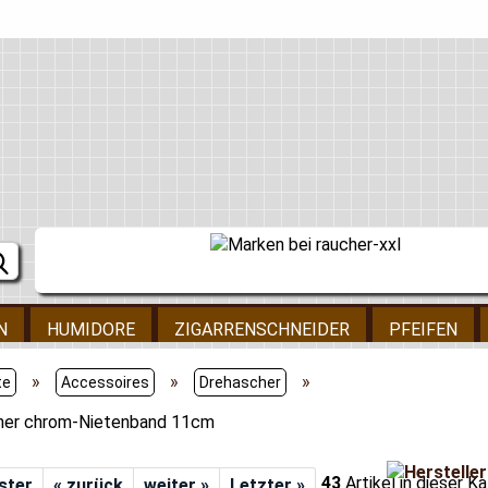
N
HUMIDORE
ZIGARRENSCHNEIDER
PFEIFEN
»
»
»
te
Accessoires
Drehascher
her chrom-Nietenband 11cm
43
Artikel in dieser K
rster
« zurück
weiter »
Letzter »