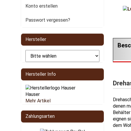
Konto erstellen
Passwort vergessen?
Hersteller
Besc
Hersteller Info
Dreha
Hauser
Drehasch
Mehr Artikel
denen ma
Behälter
Zahlungsarten
eignen s
dem Woh