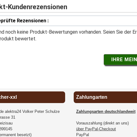
kt-Kundenrezensionen
prüfte Rezensionen :
ind noch keine Produkt-Bewertungen vorhanden. Seien Sie der Er
rodukt bewertet.
IHRE MEI
cher-xxl
Zahlungarten
.de alektra24 Volker Peter Schulze
Zahlungsarten deutschlandweit
rasse 31
eizisau
Vorauszahlung (direkt an uns)
899145
über PayPal-Checkout
permanent besetzt)
PayPal