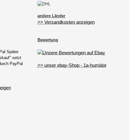
andere Länder
>> Versandkosten anzeigen
Bewertung
Pal Später
kauf" setzt
 durch PayPal
>> unser ebay-Shop - 1a-humidor
eigen