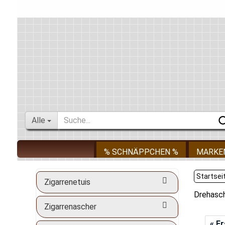
Alle
% SCHNÄPPCHEN %
MARKE
Startsei
Zigarrenetuis
Drehasc
Zigarrenascher
« E