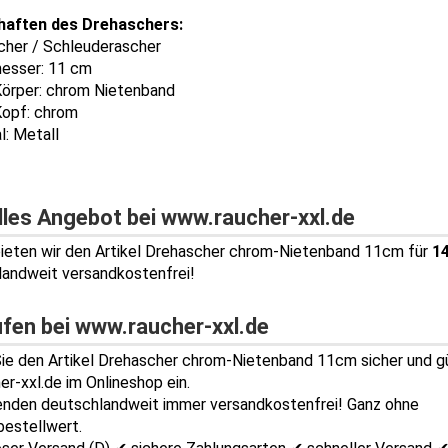
haften des Drehaschers:
cher / Schleuderascher
esser: 11 cm
Körper: chrom Nietenband
Kopf: chrom
l: Metall
lles Angebot bei www.raucher-xxl.de
bieten wir den Artikel Drehascher chrom-Nietenband 11cm für
14
andweit versandkostenfrei!
ufen bei www.raucher-xxl.de
ie den Artikel Drehascher chrom-Nietenband 11cm sicher und g
er-xxl.de im Onlineshop ein.
enden deutschlandweit immer versandkostenfrei! Ganz ohne
estellwert.