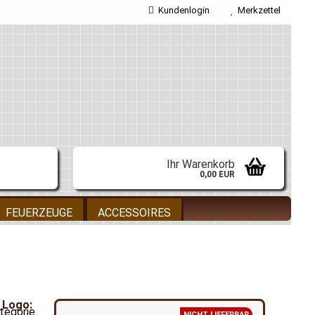
Kundenlogin
Merkzettel
E-Mail
Passwort
Ihr Warenkorb
0,00 EUR
Konto erstellen
FEUERZEUGE
ACCESSOIRES
Passwort vergessen?
ategorie
NICHT LIEFERBAR