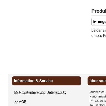
Produ
unge
Leider s
dieses P
Information & Service
über rau
>> Privatsphäre und Datenschutz
raucher-xxl
Panoramast
DE
73779
D
>> AGB
Tel.:
07153 