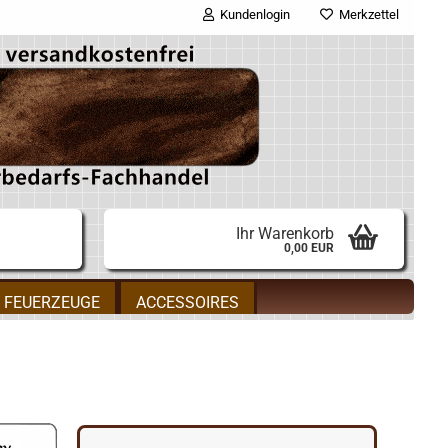
Kundenlogin
Merkzettel
E-Mail
Passwort
Ihr Warenkorb
0,00 EUR
Konto erstellen
FEUERZEUGE
ACCESSOIRES
Passwort vergessen?
gorie