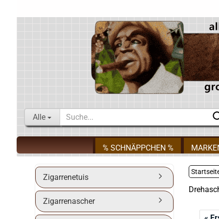
Alle
% SCHNÄPPCHEN %
MARKE
Startseit
Zigarrenetuis
Drehasc
Zigarrenascher
« Er