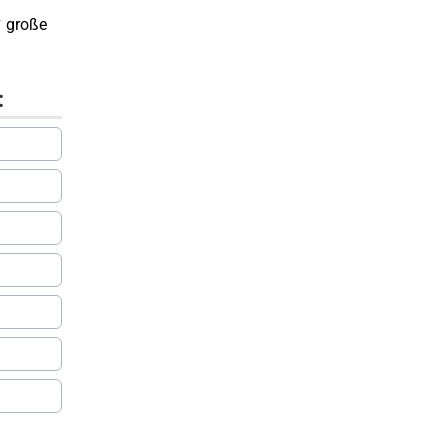
✔ große
: