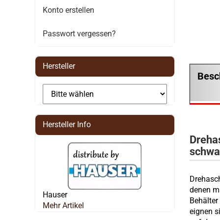
Konto erstellen
Passwort vergessen?
Hersteller
Besc
Hersteller Info
Dreha
schwa
Drehasch
denen ma
Hauser
Behälter
Mehr Artikel
eignen s