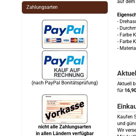
auf dem
Zahlungsarten
Eigensc
- Drehas
- Durchm
- Farbe 
- Farbe 
- Materia
Aktue
(nach PayPal Bonitätsprüfung)
Aktuell 
für
16,9
Einka
Kaufen S
und güns
nicht alle Zahlungsarten
Wir vers
in allen Ländern verfügbar