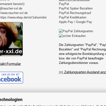
permanent besetzt)
PayPal
@raucher-xxl.de
PayPal Später Bezahlen
//www.raucher-xxl.de
PayPal Rechnungskauf
https://www.ebay.de/str/1ahumidor
PayPal Kreditkarten
Apple Pay / Google Pay
Die Zahlungsarten "PayPal", "Pay
Bezahlen" und "PayPal Rechnungs
eine erfolgreiche Bonitätsprüfung
bzw. der von PayPal beauftragte
Zahlungsdienstleister voraus.
takt-Formular
>> Zahlungsarten Ausland anz
echnologien