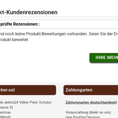
kt-Kundenrezensionen
prüfte Rezensionen :
ind noch keine Produkt-Bewertungen vorhanden. Seien Sie der Ers
rodukt bewertet.
IHRE MEI
cher-xxl
Zahlungarten
.de alektra24 Volker Peter Schulze
Zahlungsarten deutschlandweit
rasse 31
eizisau
Vorauszahlung (direkt an uns)
899145
über PayPal-Checkout