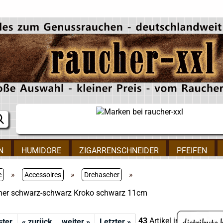
N
HUMIDORE
ZIGARRENSCHNEIDER
PFEIFEN
»
»
»
e
Accessoires
Drehascher
her schwarz-schwarz Kroko schwarz 11cm
43
Artikel in dieser Kate
ster
« zurück
weiter »
Letzter »