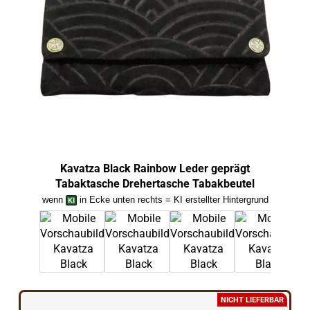
Kavatza Black Rainbow Leder geprägt
Tabaktasche Drehertasche Tabakbeutel
wenn
in Ecke unten rechts = KI erstellter Hintergrund
we
NICHT LIEFERBAR