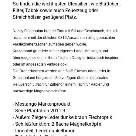
So finden die wichtigsten Utensilien, wie Blättchen,
Filter, Tabak sowie auch Feuerzeug oder
Streichhölzer, genügend Platz.
Nancy Fotopoulou ist eine Frau mit Stil und Geschmack, die sich
nicht mehr mit der üblichen 0815 Auswahl an billig gemachten
Plastikdrehertaschen zufrieden geben wollte.
Kurzerhand gründete sie ihr eigenes Label Mestango und
überzeugte sofort mit ihren frischen Designs: indianisch inspiriert
oder im angesagten Vintagelook.
Die Drehertaschen werden aus Stoff, Canvas oder Leder in
Griechenland hergestellt. Sie verfügen über ein separates
Reißverschlußfach für Zubehör, einem Fach für Papier und
hochwertige Magnetverschlüsse.
- Mestango Markenprodukt
- Serie Plantation 2011-3
- Außen:
Ziegen-Leder dunkelbraun Flechtoptik
- Schließfunktion: 2
flache Magnetknöpfe
-
Innenteil: Leder dunkelbraun