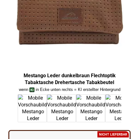
Mestango Leder dunkelbraun Flechtoptik
M
Tabaktasche Drehertasche Tabakbeutel
wenn
in Ecke unten rechts = KI erstellter Hintergrund
we
NICHT LIEFERBAR