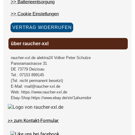
>> Batterieentsorgung
>> Cookie Einstellungen
VERTRAG WIDERRUFEN
über raucher-xxl
raucher-xxl.de alektra24 Volker Peter Schulze
Panoramastrasse 31
DE
73779
Deizisau
Tel.:
07153 899145
(Tel. nicht permanent besetzt)
E-Mail:
mail@raucher-xxl.de
Web:
https://www.raucher-xxl.de
Ebay-Shop:
https://www.ebay.de/str/1ahumidor
>> zum Kontakt-Formular