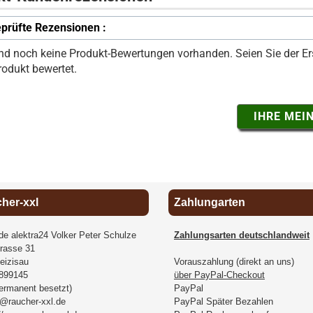
prüfte Rezensionen :
ind noch keine Produkt-Bewertungen vorhanden. Seien Sie der Ers
rodukt bewertet.
IHRE MEI
cher-xxl
Zahlungarten
.de alektra24 Volker Peter Schulze
Zahlungsarten deutschlandweit
rasse 31
eizisau
Vorauszahlung (direkt an uns)
899145
über PayPal-Checkout
permanent besetzt)
PayPal
@raucher-xxl.de
PayPal Später Bezahlen