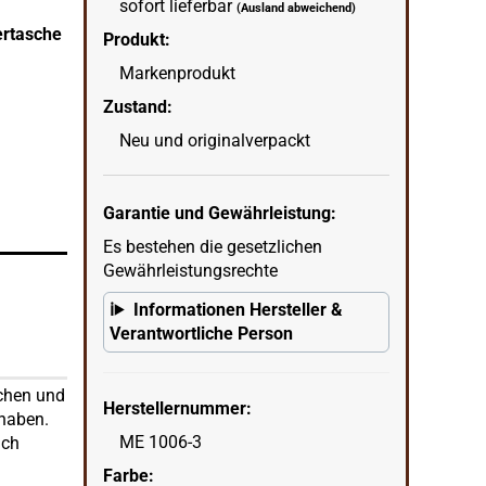
sofort lieferbar
(Ausland abweichend)
ertasche
Produkt:
Mestango Stoff bunt Rhombus 1006-3 Tabak
Markenprodukt
wenn
in Ecke unten rechts = KI erstellter Hintergrun
Zustand:
Neu und originalverpackt
Garantie und Gewährleistung:
Es bestehen die gesetzlichen
Gewährleistungsrechte
Informationen Hersteller &
Verantwortliche Person
tchen und
Herstellernummer:
 haben.
ME 1006-3
uch
Farbe: