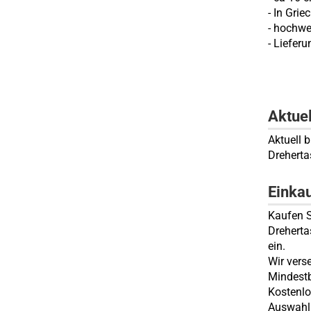
- In Gri
- hochwer
- Lieferu
Aktue
Aktuell 
Dreherta
Einka
Kaufen S
Dreherta
ein.
Wir vers
Mindestb
Kostenlo
Auswahl 