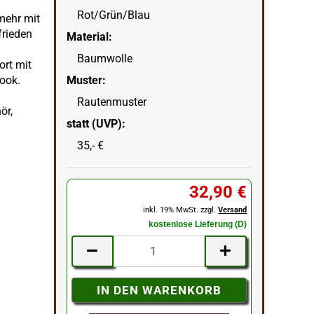
Rot/Grün/Blau
mehr mit
frieden
Material:
Baumwolle
ort mit
look.
Muster:
Rautenmuster
ör,
statt (UVP):
35,- €
32,90 €
inkl. 19% MwSt. zzgl.
Versand
kostenlose Lieferung (D)