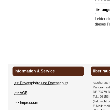
unge
Leider s
dieses P
Information & Service
über rau
>> Privatsphäre und Datenschutz
raucher-xxl
Panoramast
DE
73779
D
>> AGB
Tel.:
07153 
(Tel. nicht 
>> Impressum
E-Mail:
mail