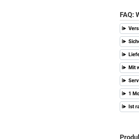
FAQ: W
Vers
Sich
Lief
Mit 
Serv
1 Mo
Ist 
Produ