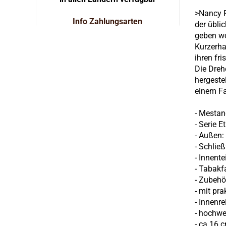
>Nancy F
Info Zahlungsarten
der übli
geben wo
Kurzerha
ihren fr
Die Dreh
hergeste
einem Fa
- Mesta
- Serie E
- Außen:
- Schlie
- Innente
- Tabakf
- Zubehö
- mit pr
- Innenr
- hochwer
- ca 16 c