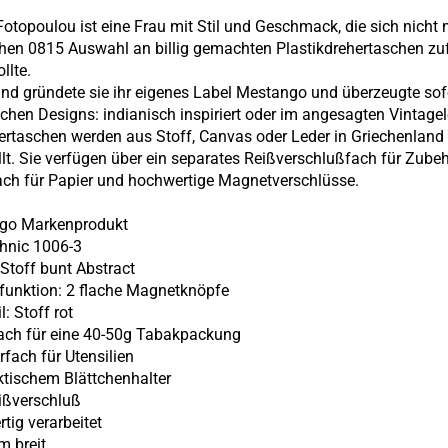
otopoulou ist eine Frau mit Stil und Geschmack, die sich nicht 
chen 0815 Auswahl an billig gemachten Plastikdrehertaschen zu
llte.
nd gründete sie ihr eigenes Label Mestango und überzeugte sof
ischen Designs: indianisch inspiriert oder im angesagten Vintage
ertaschen werden aus Stoff, Canvas oder Leder in Griechenland
llt. Sie verfügen über ein separates Reißverschlußfach für Zubeh
ch für Papier und hochwertige Magnetverschlüsse.
ngo Markenprodukt
thnic 1006-3
 Stoff bunt Abstract
ßfunktion: 2 flache Magnetknöpfe
il: Stoff rot
ach für eine 40-50g Tabakpackung
rfach für Utensilien
aktischem Blättchenhalter
eißverschluß
tig verarbeitet
m breit