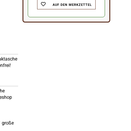
AUF DEN MERKZETTEL
baktasche
nfrei!
che
neshop
✔ große