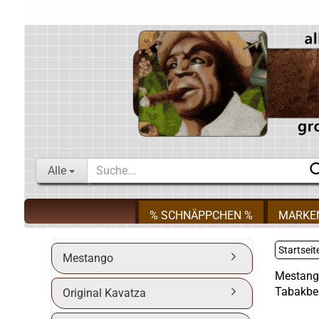
Alle
% SCHNÄPPCHEN %
MARKE
Startseit
Mestango
Mestang
Tabakbe
Original Kavatza