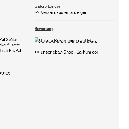
andere Länder
>> Versandkosten anzeigen
Bewertung
Pal Später
kauf" setzt
 durch PayPal
>> unser ebay-Shop - 1a-humidor
eigen