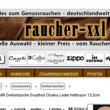
N
HUMIDORE
ZIGARRENSCHNEIDER
PFEIFEN
»
»
»
e
Accessoires
Drehertaschen
 MR Drehertasche Svadhist Chakra Leder hellbraun 15,5cm
68
Artikel in dieser Kate
ster
« zurück
weiter »
Letzter »