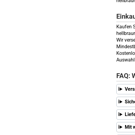
hellbrau
Einka
Kaufen S
hellbrau
Wir vers
Mindestb
Kostenlo
Auswahl 
FAQ: W
Vers
Sich
Lief
Mit 