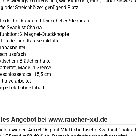
 die wichtigsten Utensilien, wie Blättchen, Filter, Tabak sowie a
g oder Streichhölzer, genügend Platz.
:
Leder hellbraun mit feiner heller Steppnaht
afie Svadhist Chakra
ßfunktion: 2 Magnet-Druckknöpfe
eil: Leder und Kautschukfutter
 Tabakbeutel
rschlussfach
aktischem Blättchenhalter
arbeitet, Made in Greece
schlossen: ca. 15,5 cm
tig verarbeitet
ng erfolgt ohne Inhalt
lles Angebot bei www.raucher-xxl.de
bieten wir den Artikel Original MR Drehertasche Svadhist Chakra 