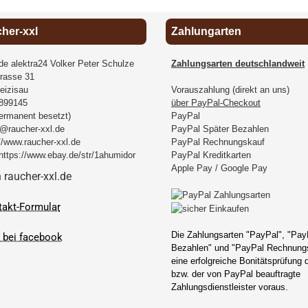
cher-xxl
Zahlungarten
.de alektra24 Volker Peter Schulze
Zahlungsarten deutschlandweit
rasse 31
eizisau
Vorauszahlung (direkt an uns)
899145
über PayPal-Checkout
permanent besetzt)
PayPal
@raucher-xxl.de
PayPal Später Bezahlen
//www.raucher-xxl.de
PayPal Rechnungskauf
https://www.ebay.de/str/1ahumidor
PayPal Kreditkarten
Apple Pay / Google Pay
takt-Formular
Die Zahlungsarten "PayPal", "Pay
Bezahlen" und "PayPal Rechnungs
eine erfolgreiche Bonitätsprüfung
bzw. der von PayPal beauftragte
Zahlungsdienstleister voraus.