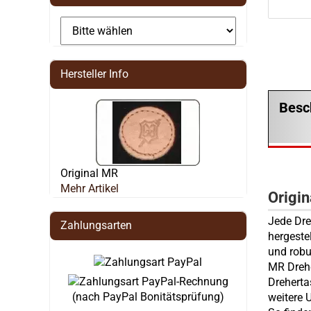
Hersteller Info
Besc
Original MR
Mehr Artikel
Origi
Jede Dre
Zahlungsarten
hergeste
und robu
MR Drehe
Dreherta
(nach PayPal Bonitätsprüfung)
weitere 