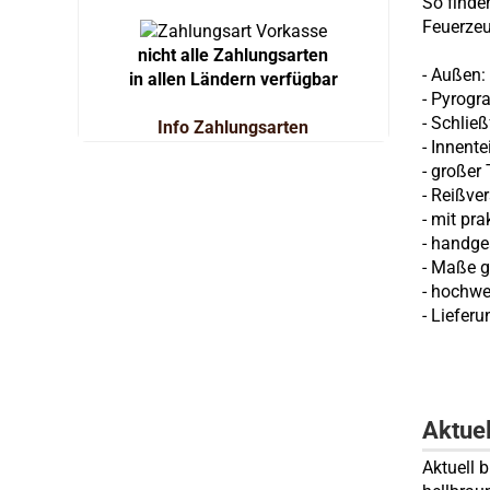
So finden
Feuerzeu
nicht alle Zahlungsarten
- Außen
in allen Ländern verfügbar
- Pyrogr
- Schlie
Info Zahlungsarten
- Innent
- großer
- Reißve
- mit pr
- handge
-
Maße ge
- hochwer
- Lieferu
Aktue
Aktuell 