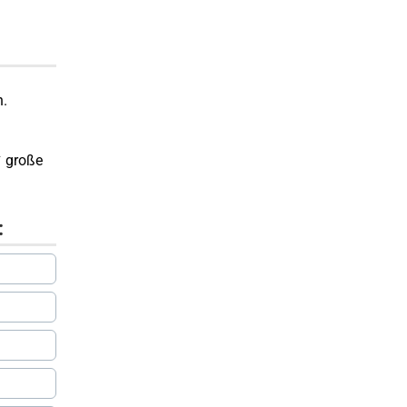
n.
✔ große
: