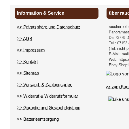
Information & Service
über rau
>> Privatsphäre und Datenschutz
raucher-xxl
Panoramast
DE
73779
D
>> AGB
Tel.:
07153 
(Tel. nicht 
>> Impressum
E-Mail:
mail
Web:
https:
>> Kontakt
Ebay-Shop:
>> Sitemap
>> Versand- & Zahlungsarten
>> zum Kon
>> Widerruf & Widerrufsformular
>> Garantie und Gewaehrleistung
>> Batterieentsorgung