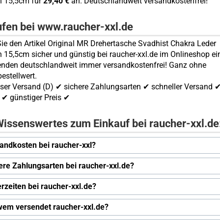
n 15,5cm für
29,40 €
an. Deutschlandweit versandkostenfrei!
ufen bei www.raucher-xxl.de
ie den Artikel Original MR Drehertasche Svadhist Chakra Leder
n 15,5cm sicher und günstig bei raucher-xxl.de im Onlineshop ei
enden deutschlandweit immer versandkostenfrei! Ganz ohne
estellwert.
ser Versand (D) ✔ sichere Zahlungsarten ✔ schneller Versand 
✔ günstiger Preis ✔
issenswertes zum Einkauf bei raucher-xxl.de
andkosten bei raucher-xxl?
ere Zahlungsarten bei raucher-xxl.de?
erzeiten bei raucher-xxl.de?
wem versendet raucher-xxl.de?