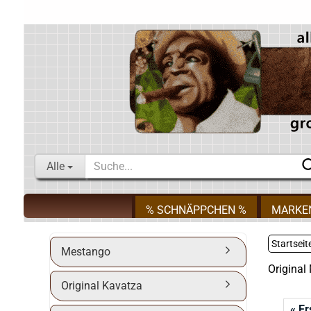
Alle
% SCHNÄPPCHEN %
MARKE
Startseit
Mestango
Original
Original Kavatza
« Er