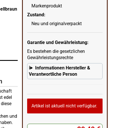
Markenprodukt
ellbraun
Original MR Drehertasche Svadhist Chakra Leder
Zustand:
wenn
in Ecke unten rechts = KI erstellter Hintergrun
Neu und originalverpackt
Garantie und Gewährleistung:
Es bestehen die gesetzlichen
Gewährleistungsrechte
Informationen Hersteller &
Verantwortliche Person
m
schaft
st edel
 diese
Artikel ist aktuell nicht verfügbar.
tchen und
 haben.