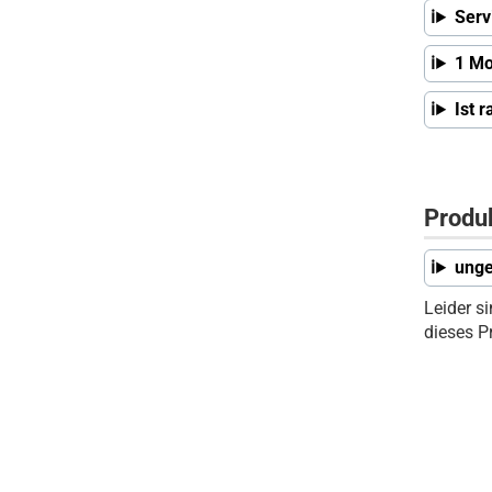
Serv
1 Mo
Ist 
Produ
unge
Leider s
dieses P