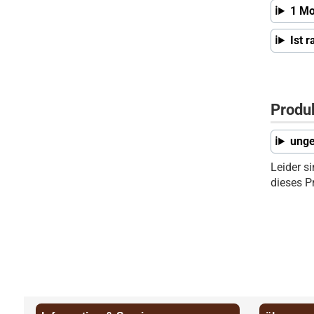
1 Mo
Ist 
Produ
unge
Leider s
dieses P