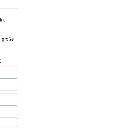
in.
✔ große
: