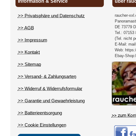
Information & Service
über rau
>> Privatsphäre und Datenschutz
raucher-xxl
Panoramast
DE
73779
D
>> AGB
Tel.:
07153 
(Tel. nicht 
>> Impressum
E-Mail:
mail
Web:
https:
>> Kontakt
Ebay-Shop:
>> Sitemap
>> Versand- & Zahlungsarten
>> Widerruf & Widerrufsformular
>> Garantie und Gewaehrleistung
>> Batterieentsorgung
>> zum Kon
>> Cookie Einstellungen