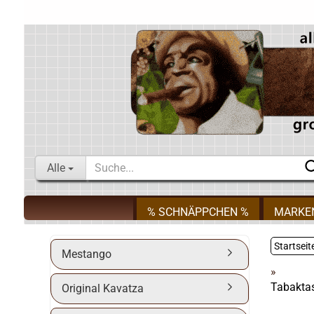
Alle
% SCHNÄPPCHEN %
MARKE
Startseit
Mestango
»
Tabaktas
Original Kavatza