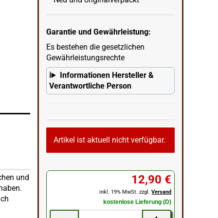
Tabaktasche Leder braun used look
Garantie und Gewährleistung:
wenn
in Ecke unten rechts = KI erstellter Hintergrun
Es bestehen die gesetzlichen
Gewährleistungsrechte
Informationen Hersteller &
Verantwortliche Person
Artikel ist aktuell nicht verfügbar.
tchen und
12,90 €
 haben.
inkl. 19% MwSt. zzgl.
Versand
uch
kostenlose Lieferung (D)