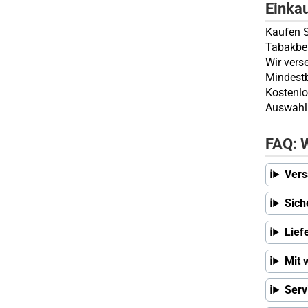
Einka
Kaufen S
Tabakbeu
Wir vers
Mindestb
Kostenlo
Auswahl 
FAQ: W
Vers
Sich
Lief
Mit 
Serv