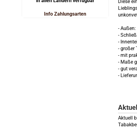
in allen Ländern verfügbar
Diese ei
Liebling
Info Zahlungsarten
unkonvet
- Außen:
- Schlie
-
Innentei
- großer
- mit pr
-
Maße g
- gut ver
- Lieferu
Aktue
Aktuell 
Tabakbe