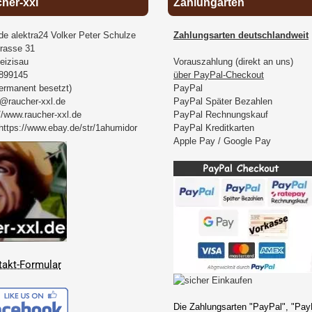
cher-xxl
Zahlungarten
.de alektra24 Volker Peter Schulze
Zahlungsarten deutschlandweit
rasse 31
eizisau
Vorauszahlung (direkt an uns)
899145
über PayPal-Checkout
permanent besetzt)
PayPal
@raucher-xxl.de
PayPal Später Bezahlen
//www.raucher-xxl.de
PayPal Rechnungskauf
https://www.ebay.de/str/1ahumidor
PayPal Kreditkarten
Apple Pay / Google Pay
takt-Formular
Die Zahlungsarten "PayPal", "Pay