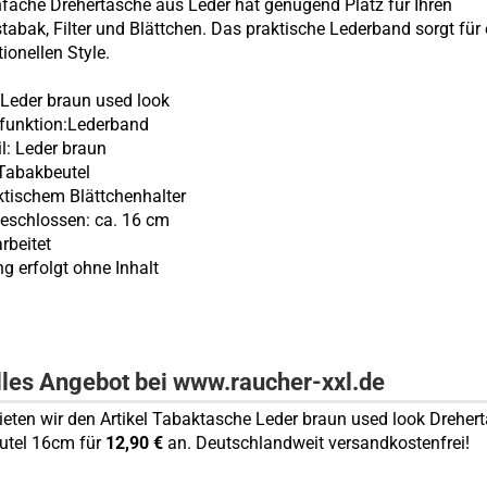
nfache Drehertasche aus Leder hat genügend Platz für Ihren
stabak, Filter und Blättchen. Das praktische Lederband sorgt für
ionellen Style.
 L
eder braun used look
ßfunktion:Lederband
l: Leder braun
 Tabakbeutel
aktischem Blättchenhalter
eschlossen: ca. 16 cm
arbeitet
ng erfolgt ohne Inhalt
lles Angebot bei www.raucher-xxl.de
bieten wir den Artikel Tabaktasche Leder braun used look Dreher
utel 16cm für
12,90 €
an. Deutschlandweit versandkostenfrei!