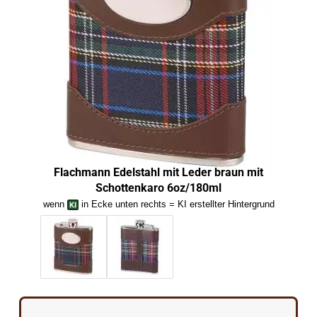
Flachmann Edelstahl mit Leder braun mit
F
Schottenkaro 6oz/180ml
wenn
in Ecke unten rechts = KI erstellter Hintergrund
we