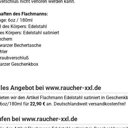
erschluß nicht verloren werden kann.
haften des Flachmanns:
nge: 6oz / 180ml
l des Körpers: Edelstahl
des Körpers: Edelstahl
satiniert
Bechern
hwarzer Bechertasche
chter
hraubverschluß
warzer Geschenkbox
lles Angebot bei www.raucher-xxl.de
bieten wir den Artikel Flachmann Edelstahl satiniert in Geschenk
 6oz/180ml für
22,90 €
an. Deutschlandweit versandkostenfrei!
ufen bei www.raucher-xxl.de