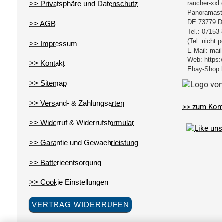
>> Privatsphäre und Datenschutz
raucher-xxl
Panoramast
DE
73779
D
>> AGB
Tel.:
07153 
(Tel. nicht 
>> Impressum
E-Mail:
mail
Web:
https:
>> Kontakt
Ebay-Shop:
>> Sitemap
>> Versand- & Zahlungsarten
>> zum Kon
>> Widerruf & Widerrufsformular
>> Garantie und Gewaehrleistung
>> Batterieentsorgung
>> Cookie Einstellungen
VERTRAG WIDERRUFEN