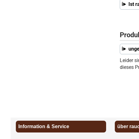
Ist 
Produ
unge
Leider s
dieses P
Information & Service
über rau