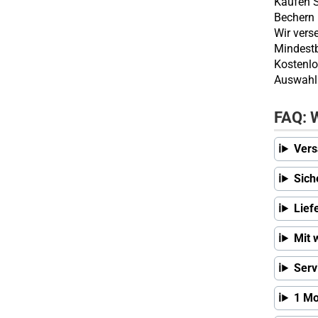
Kaufen S
Bechern 
Wir vers
Mindestb
Kostenlo
Auswahl 
FAQ: W
Vers
Sich
Lief
Mit 
Serv
1 Mo