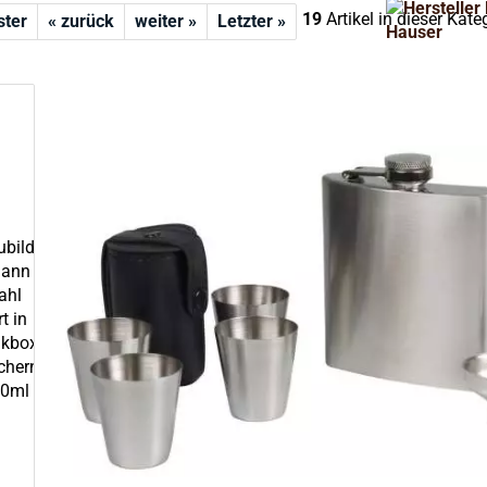
19
Artikel in dieser Kate
ster
« zurück
weiter »
Letzter »