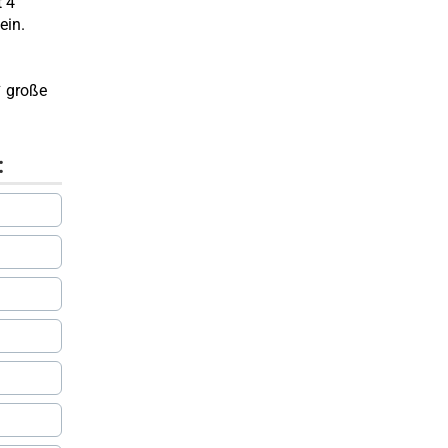
t 4
ein.
✔ große
: