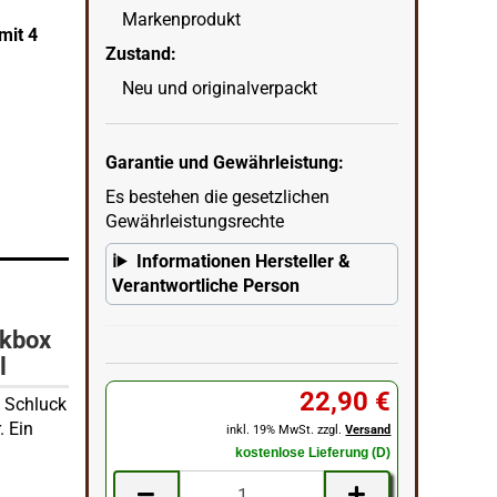
Markenprodukt
mit 4
Flachmann Edelstahl satiniert in Geschenkbox
Zustand:
Bechern 6oz/180ml
Neu und originalverpackt
wenn
in Ecke unten rechts = KI erstellter Hintergrun
Garantie und Gewährleistung:
Es bestehen die gesetzlichen
Gewährleistungsrechte
Informationen Hersteller &
Verantwortliche Person
nkbox
l
22,90 €
n Schluck
. Ein
inkl. 19% MwSt. zzgl.
Versand
kostenlose Lieferung (D)