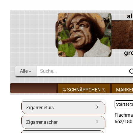
Alle
% SCHNÄPPCHEN %
MARKE
Startseit
Zigarrenetuis
Flachman
6oz/180
Zigarrenascher