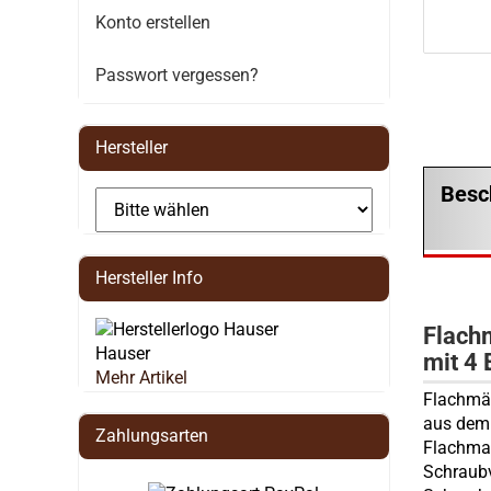
Konto erstellen
Passwort vergessen?
Hersteller
Besc
Hersteller Info
Flach
Hauser
mit 4
Mehr Artikel
Flachmän
aus dem 
Zahlungsarten
Flachman
Schraubv