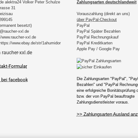
.de alektra24 Volker Peter Schulze
Zahlungsarten deutschlandweit
rasse 31
eizisau
Vorauszahlung (direkt an uns)
899145
über PayPal-Checkout
permanent besetzt)
PayPal
@raucher-xxl.de
PayPal Später Bezahlen
//www.raucher-xxl.de
PayPal Rechnungskauf
https://www.ebay.de/str/1ahumidor
PayPal Kreditkarten
Apple Pay / Google Pay
takt-Formular
Die Zahlungsarten "PayPal", "Pay
Bezahlen" und "PayPal Rechnungs
eine erfolgreiche Bonitätsprüfung
bzw. der von PayPal beauftragte
Zahlungsdienstleister voraus.
>> Zahlungsarten Ausland anz