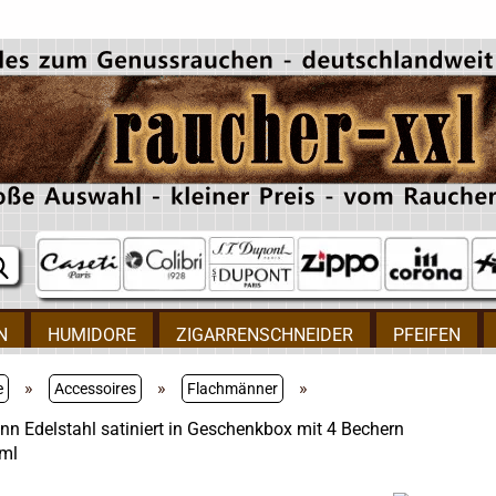
N
HUMIDORE
ZIGARRENSCHNEIDER
PFEIFEN
»
»
»
e
Accessoires
Flachmänner
n Edelstahl satiniert in Geschenkbox mit 4 Bechern
ml