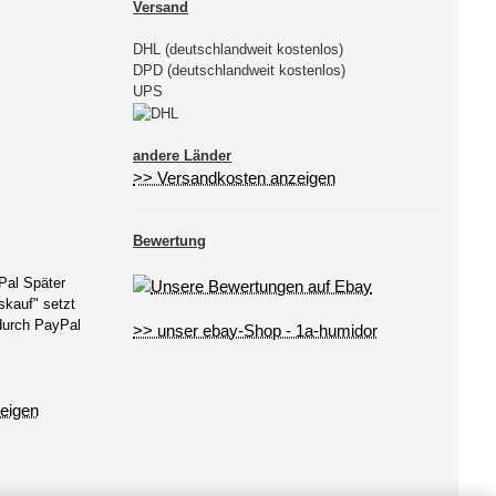
Versand
DHL (deutschlandweit kostenlos)
DPD (deutschlandweit kostenlos)
UPS
andere Länder
>> Versandkosten anzeigen
Bewertung
Pal Später
kauf" setzt
 durch PayPal
>> unser ebay-Shop - 1a-humidor
eigen