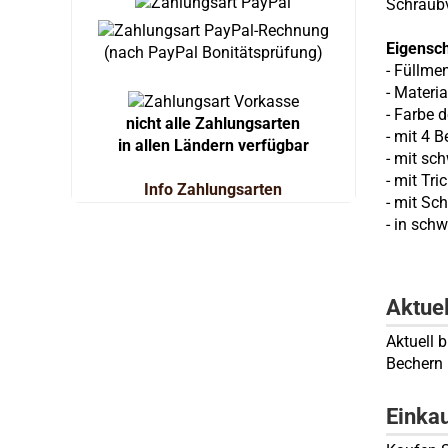
Schraubv
Eigensc
(nach PayPal Bonitätsprüfung)
- Füllme
- Materia
- Farbe 
nicht alle Zahlungsarten
- mit 4 
in allen Ländern verfügbar
- mit sc
- mit Tri
Info Zahlungsarten
- mit Sc
-
in sch
Aktue
Aktuell 
Bechern
Einka