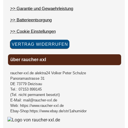
>> Garantie und Gewaehrleistung
>> Batterieentsorgung
>> Cookie Einstellungen
VERTRAG WIDERRUFEN
über raucher-xxl
raucher-xxl.de alektra24 Volker Peter Schulze
Panoramastrasse 31
DE
73779
Deizisau
Tel.:
07153 899145
(Tel. nicht permanent besetzt)
E-Mail:
mail@raucher-xxl.de
Web:
https://www.raucher-xxl.de
Ebay-Shop:
https://www.ebay.de/str/1ahumidor