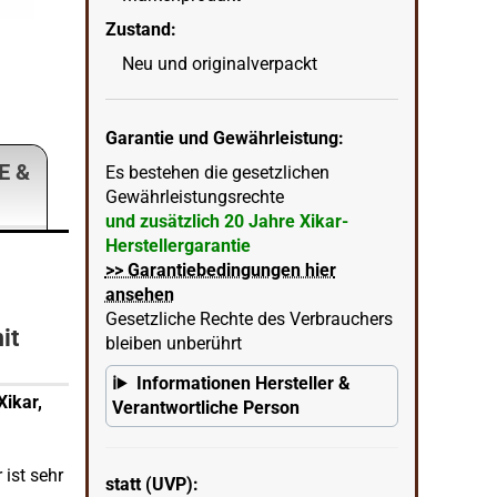
Zustand:
Xikar Xi2 Cutter blau Verpackung
Neu und originalverpackt
wenn
in Ecke unten rechts = KI erstellter Hintergrun
Garantie und Gewährleistung:
E &
Es bestehen die gesetzlichen
Gewährleistungsrechte
und zusätzlich 20 Jahre Xikar-
Herstellergarantie
>> Garantiebedingungen hier
ansehen
Gesetzliche Rechte des Verbrauchers
it
bleiben unberührt
Informationen Hersteller &
Xikar,
Verantwortliche Person
ist sehr
statt (UVP):