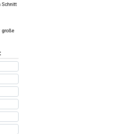
 Schnitt
✔ große
: