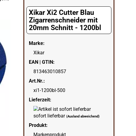
Xikar Xi2 Cutter Blau
Zigarrenschneider mit
20mm Schnitt - 1200bl
Marke:
Xikar
EAN | GTIN:
813463010857
Art.Nr.:
xi1-1200bl-500
Lieferzeit:
sofort lieferbar
(Ausland abweichend)
Produkt:
Markenprodukt