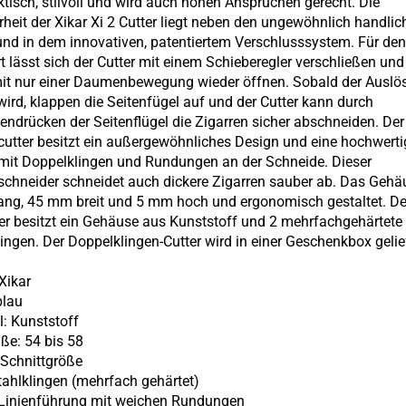
aktisch, stilvoll und wird auch hohen Ansprüchen gerecht. Die
heit der Xikar Xi 2 Cutter liegt neben den ungewöhnlich handlic
und in dem innovativen, patentiertem Verschlusssystem. Für de
t lässt sich der Cutter mit einem Schieberegler verschließen und
it nur einer Daumenbewegung wieder öffnen. Sobald der Auslö
 wird, klappen die Seitenfügel auf und der Cutter kann durch
drücken der Seitenflügel die Zigarren sicher abschneiden. Der
cutter besitzt ein außergewöhnliches Design und eine hochwerti
mit Doppelklingen und Rundungen an der Schneide. Dieser
schneider schneidet auch dickere Zigarren sauber ab. Das Gehäu
ng, 45 mm breit und 5 mm hoch und ergonomisch gestaltet. De
ter besitzt ein Gehäuse aus Kunststoff und 2 mehrfachgehärtete
ingen. Der Doppelklingen-Cutter wird in einer Geschenkbox gelief
Xikar
blau
l: Kunststoff
ße: 54 bis 58
Schnittgröße
stahlklingen (mehrfach gehärtet)
 Linienführung mit weichen Rundungen