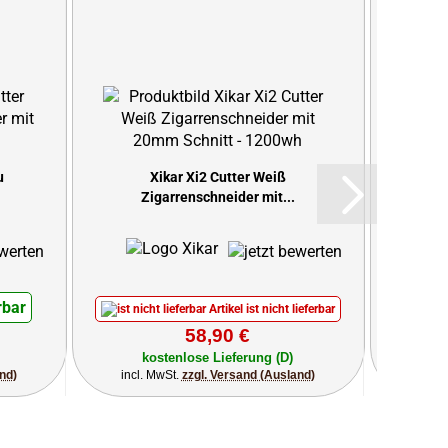
u
Xikar Xi2 Cutter Weiß
X
Zigarrenschneider mit...
rbar
Artikel ist nicht lieferbar
58,90 €
kostenlose Lieferung (D)
k
nd)
incl. MwSt.
zzgl. Versand (Ausland)
incl.