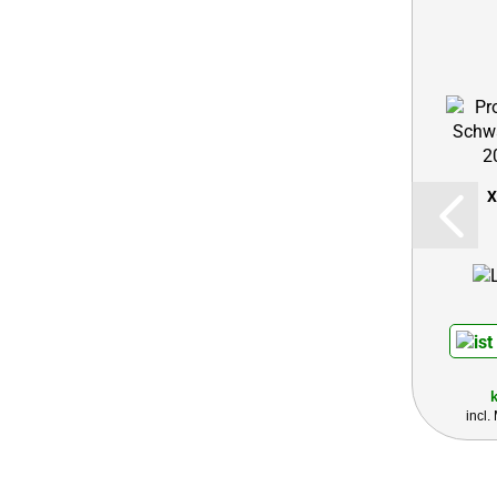
X
incl