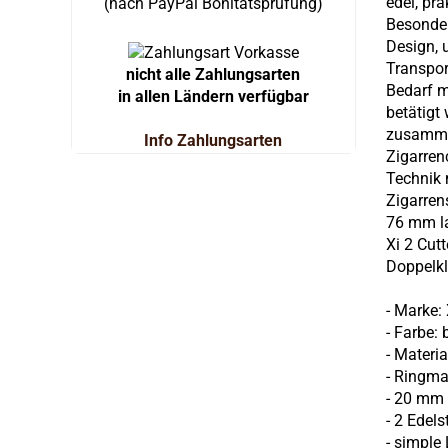
edel, pr
(nach PayPal Bonitätsprüfung)
Besonder
Design, 
Transpor
nicht alle Zahlungsarten
Bedarf m
in allen Ländern verfügbar
betätigt
zusammen
Info Zahlungsarten
Zigarren
Technik 
Zigarren
76 mm la
Xi 2 Cut
Doppelkl
- Marke: 
- Farbe:
- Materia
- Ringma
- 20 mm 
- 2 Edel
- simple