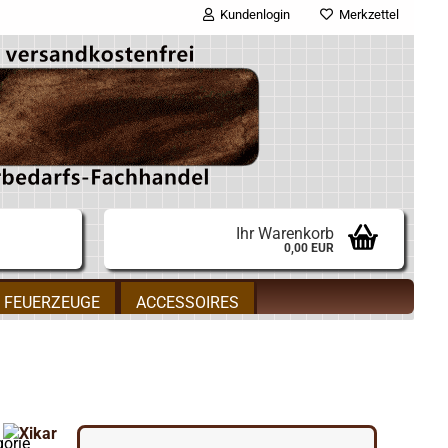
Kundenlogin
Merkzettel
E-Mail
Passwort
Ihr Warenkorb
0,00 EUR
Konto erstellen
FEUERZEUGE
ACCESSOIRES
Passwort vergessen?
gorie