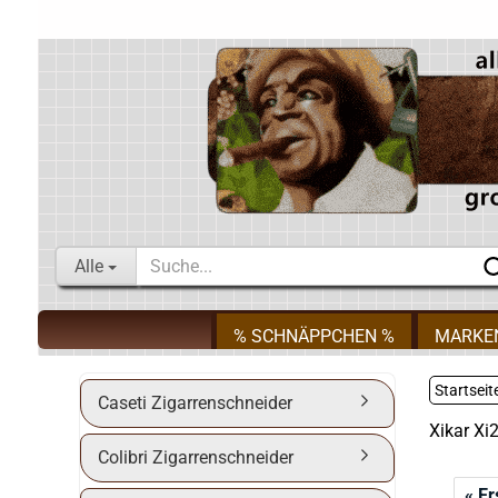
Alle
% SCHNÄPPCHEN %
MARKE
Startseit
Caseti Zigarrenschneider
Xikar Xi
Colibri Zigarrenschneider
« Er