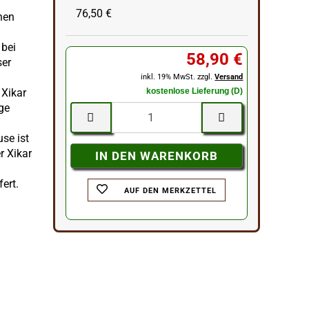
76,50 €
hen
n
 bei
58,90 €
ser
inkl. 19% MwSt. zzgl.
Versand
 Xikar
kostenlose Lieferung (D)
ge
se ist
r Xikar
ert.
AUF DEN MERKZETTEL