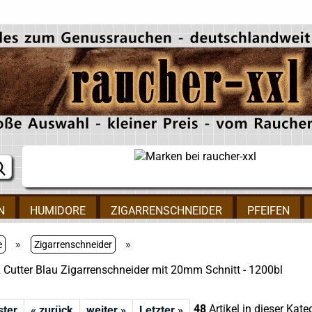
N
HUMIDORE
ZIGARRENSCHNEIDER
PFEIFEN
»
»
e
Zigarrenschneider
2 Cutter Blau Zigarrenschneider mit 20mm Schnitt - 1200bl
48
Artikel in dieser Kate
ster
« zurück
weiter »
Letzter »