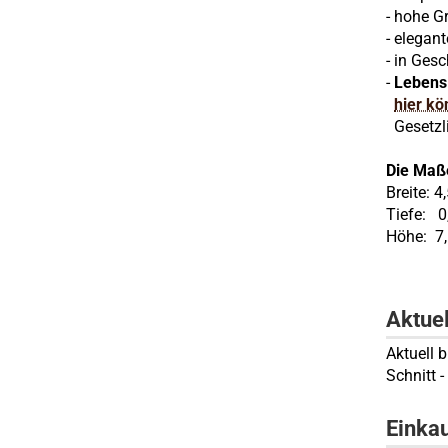
- hohe Gr
- elegant
- in Ges
-
Lebens
hier k
Gesetzli
Die Maß
Breite: 4
Tiefe: 0
Höhe: 7
Aktue
Aktuell 
Schnitt 
Einka