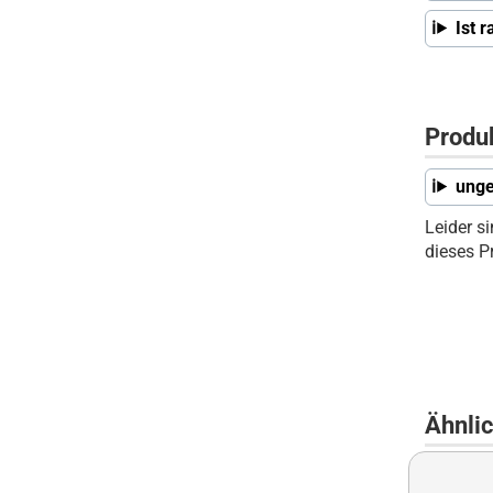
Ist 
Produ
unge
Leider s
dieses P
Ähnli