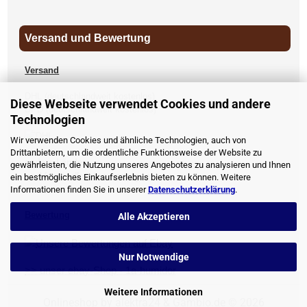
Versand und Bewertung
Versand
DHL (deutschlandweit kostenlos)
Diese Webseite verwendet Cookies und andere
DPD (deutschlandweit kostenlos)
Technologien
UPS
Wir verwenden Cookies und ähnliche Technologien, auch von
Drittanbietern, um die ordentliche Funktionsweise der Website zu
andere Länder
gewährleisten, die Nutzung unseres Angebotes zu analysieren und Ihnen
>> Versandkosten anzeigen
ein bestmögliches Einkaufserlebnis bieten zu können. Weitere
Informationen finden Sie in unserer
Datenschutzerklärung
.
Bewertung
Alle Akzeptieren
Nur Notwendige
>> unser ebay-Shop - 1a-humidor
Weitere Informationen
Onlineshop by alektra24 & Gambio.de © 2026