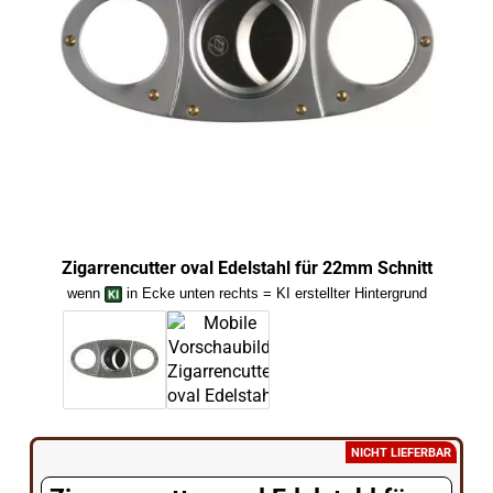
Zigarrencutter oval Edelstahl für 22mm Schnitt
Zig
wenn
in Ecke unten rechts = KI erstellter Hintergrund
we
NICHT LIEFERBAR