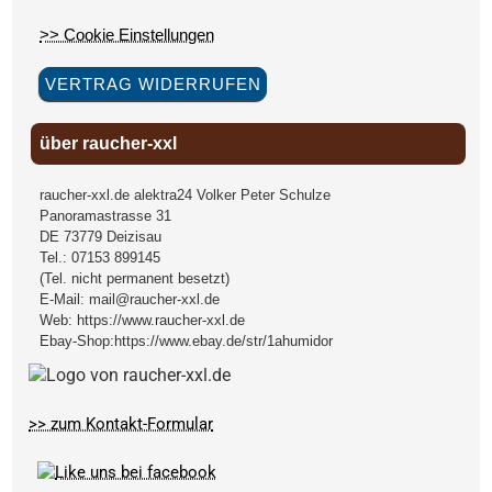
>> Cookie Einstellungen
VERTRAG WIDERRUFEN
über raucher-xxl
raucher-xxl.de alektra24 Volker Peter Schulze
Panoramastrasse 31
DE
73779
Deizisau
Tel.:
07153 899145
(Tel. nicht permanent besetzt)
E-Mail:
mail@raucher-xxl.de
Web:
https://www.raucher-xxl.de
Ebay-Shop:
https://www.ebay.de/str/1ahumidor
>> zum Kontakt-Formular