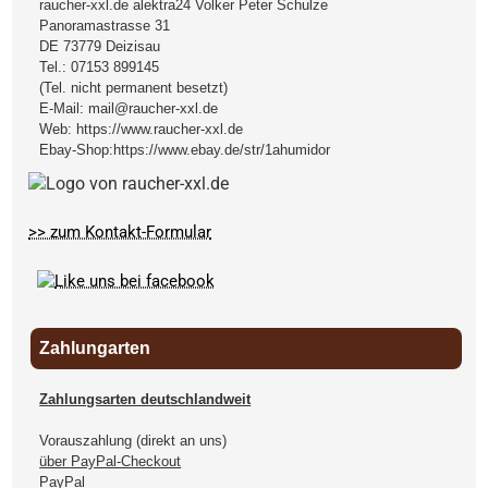
raucher-xxl.de alektra24 Volker Peter Schulze
Panoramastrasse 31
DE
73779
Deizisau
Tel.:
07153 899145
(Tel. nicht permanent besetzt)
E-Mail:
mail@raucher-xxl.de
Web:
https://www.raucher-xxl.de
Ebay-Shop:
https://www.ebay.de/str/1ahumidor
>> zum Kontakt-Formular
Zahlungarten
Zahlungsarten deutschlandweit
Vorauszahlung (direkt an uns)
über PayPal-Checkout
PayPal