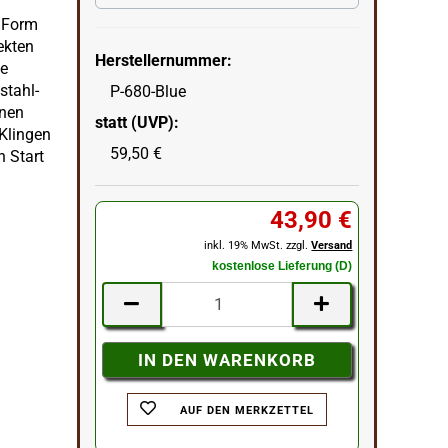
n Form
ekten
Herstellernummer:
ne
stahl-
P-680-Blue
inen
statt (UVP):
Klingen
59,50 €
n Start
43,90 €
inkl. 19% MwSt. zzgl.
Versand
kostenlose Lieferung (D)
AUF DEN MERKZETTEL