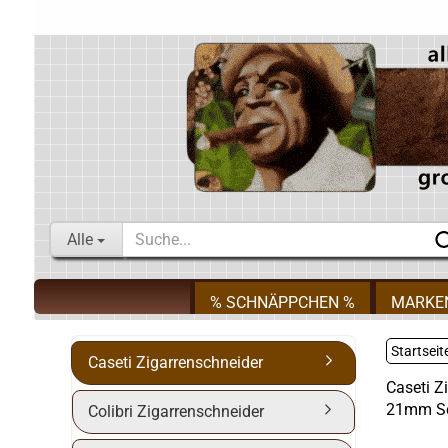
Alle
% SCHNÄPPCHEN %
MARKE
Startseit
Caseti Zigarrenschneider
Caseti Z
21mm Sc
Colibri Zigarrenschneider