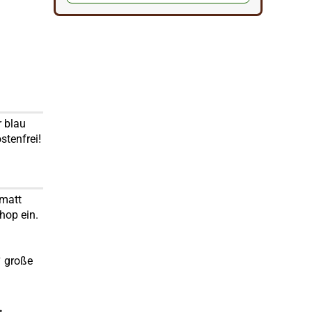
r blau
tenfrei!
 matt
hop ein.
✔ große