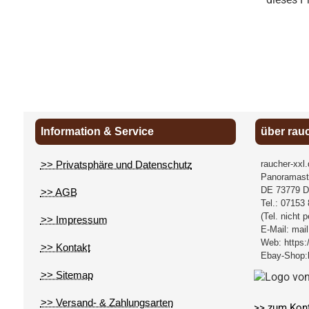
Information & Service
über rau
>> Privatsphäre und Datenschutz
raucher-xxl
Panoramast
DE
73779
D
>> AGB
Tel.:
07153 
(Tel. nicht 
>> Impressum
E-Mail:
mail
Web:
https:
>> Kontakt
Ebay-Shop:
>> Sitemap
>> Versand- & Zahlungsarten
>> zum Kon