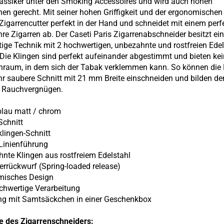
Klassiker unter den Smoking Accessoires und wird auch hohen
en gerecht. Mit seiner hohen Griffigkeit und der ergonomische
r Zigarrencutter perfekt in der Hand und schneidet mit einem perf
Ihre Zigarren ab. Der Caseti Paris Zigarrenabschneider besitzt ei
ige Technik mit 2 hochwertigen, unbezahnte und rostfreien Edel
 Die Klingen sind perfekt aufeinander abgestimmt und bieten ke
raum, in dem sich der Tabak verklemmen kann. So können die 
hr saubere Schnitt mit 21 mm Breite einschneiden und bilden de
m Rauchvergnügen.
blau matt / chrom
chnitt
klingen-Schnitt
 Linienführung
hnte Klingen aus rostfreiem Edelstahl
derrückwurf (Spring-loaded release)
misches Design
ochwertige Verarbeitung
ung mit Samtsäckchen in einer Geschenkbox
e des Zigarrenschneiders: