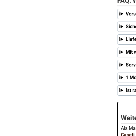
FAQ: W
Vers
Sich
Lief
Mit 
Serv
1 Mo
Ist 
Weite
Als Mar
Caseti