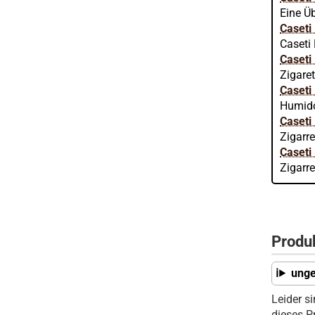
Eine Üb
Caseti
Caseti 
Caseti
Zigare
Caseti
Humidor
Caseti
Zigarr
Caseti
Zigarr
Produ
unge
Leider s
dieses P