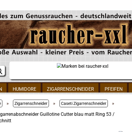
N
HUMIDORE
ZIGARRENSCHNEIDER
PFEIFEN
»
»
»
e
Zigarrenschneider
Caseti Zigarrenschneider
igarrenabschneider Guillotine Cutter blau matt Ring 53 /
hnitt