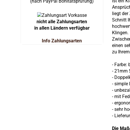
ist ein 
(nach PayPal Bonitätsprüfung)
Ansprüch
liegt de
Schnitt 
nicht alle Zahlungsarten
hochwert
in allen Ländern verfügbar
Klingen.
Zwischen
Info Zahlungsarten
einen se
zu Ihre
- Farbe:
- 21mm S
- Doppel
- simple
- unbeza
- mit Fe
- ergono
- sehr h
- Liefer
Die Maß