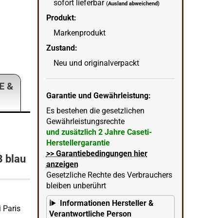
sofort lieferbar
(Ausland abweichend)
Produkt:
Caseti Paris Zigarrenabschneider blau of
Markenprodukt
wenn
in Ecke unten rechts = KI erstellter Hintergrun
Zustand:
Neu und originalverpackt
E &
Garantie und Gewährleistung:
Es bestehen die gesetzlichen
Gewährleistungsrechte
und zusätzlich 2 Jahre Caseti-
Herstellergarantie
>> Garantiebedingungen hier
3 blau
anzeigen
Gesetzliche Rechte des Verbrauchers
bleiben unberührt
Informationen Hersteller &
 Paris
Verantwortliche Person