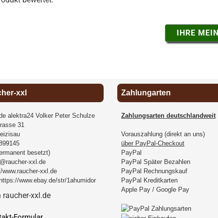
IHRE MEI
cher-xxl
Zahlungarten
.de alektra24 Volker Peter Schulze
Zahlungsarten deutschlandweit
rasse 31
eizisau
Vorauszahlung (direkt an uns)
899145
über PayPal-Checkout
permanent besetzt)
PayPal
@raucher-xxl.de
PayPal Später Bezahlen
//www.raucher-xxl.de
PayPal Rechnungskauf
https://www.ebay.de/str/1ahumidor
PayPal Kreditkarten
Apple Pay / Google Pay
takt-Formular