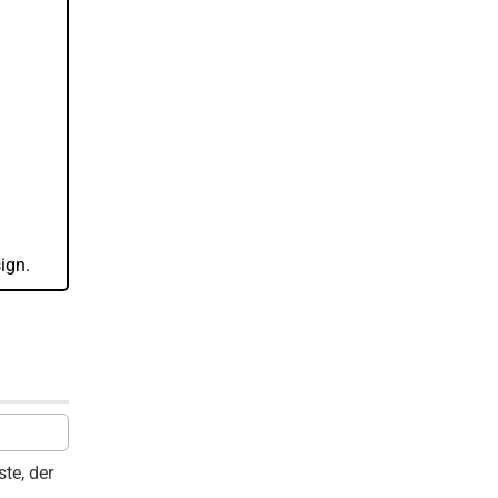
ign.
te, der