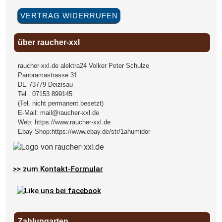
VERTRAG WIDERRUFEN
über raucher-xxl
raucher-xxl.de alektra24 Volker Peter Schulze
Panoramastrasse 31
DE
73779
Deizisau
Tel.:
07153 899145
(Tel. nicht permanent besetzt)
E-Mail:
mail@raucher-xxl.de
Web:
https://www.raucher-xxl.de
Ebay-Shop:
https://www.ebay.de/str/1ahumidor
>> zum Kontakt-Formular
Zahlungarten