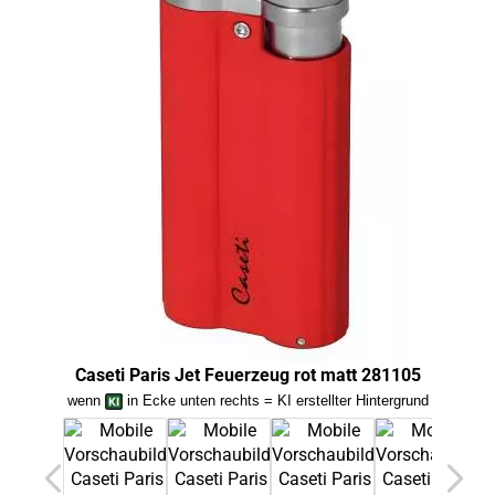
Ca
Caseti Paris Jet Feuerzeug rot matt 281105
wenn
in Ecke unten rechts = KI erstellter Hintergrund
we