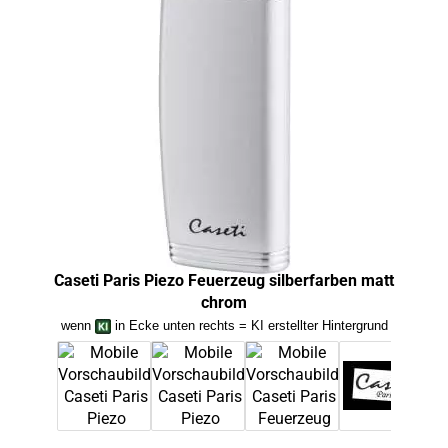
Caseti Paris Piezo Feuerzeug silberfarben matt
Case
chrom
wenn
in Ecke unten rechts = KI erstellter Hintergrund
we