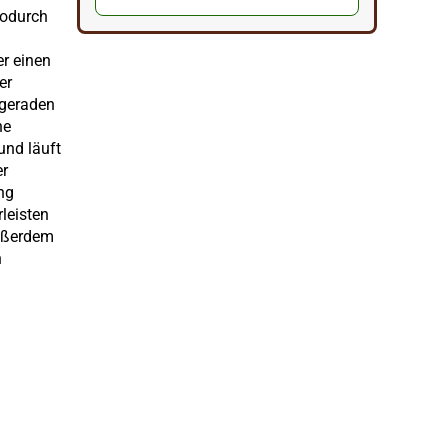
wodurch
er einen
er
 geraden
ne
und läuft
er
ng
leisten
außerdem
n