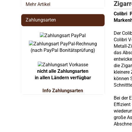
Zigar
Mehr Artikel
Colibri 
Zahlungsarten
Markenh
Der Coli
Colibri 
Metall-Z
(nach PayPal Bonitätsprüfung)
das Absc
entwicke
die Ziga
nicht alle Zahlungsarten
kleinere
in allen Ländern verfügbar
können S
Schnittte
Info Zahlungsarten
Bei der 
Effizient
wiederum
große As
Abschnei