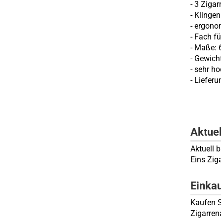
- 3 Ziga
- Klinge
- ergono
- Fach f
- Maße: 6
- Gewich
- sehr h
- Liefer
Aktue
Aktuell b
Eins Zig
Einka
Kaufen S
Zigarren