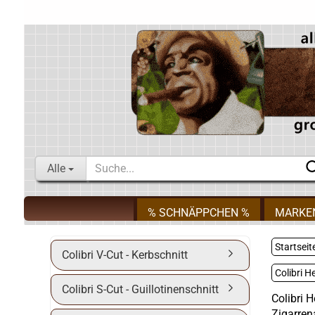
Alle
% SCHNÄPPCHEN %
MARKE
Startseit
Colibri V-Cut - Kerbschnitt
Colibri H
Colibri S-Cut - Guillotinenschnitt
Colibri 
Zigarren