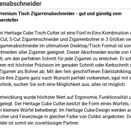
renabschneider
Premium Tisch Zigarrenabschneider - gut und günstig vom
ersteller
bri
Heritage Cube
Tisch-Cutter ist eine Fünf-in-Eins Kombination 
V-Cut, S-Cut Zigarrenschneider und Zigarrenbohrer in 3 Größen ver
igarrenabschneider im ultimativen Desktop/Tisch Format ist som
hneiden aller Zigarren geeignet. Dieser Abschneider wurde von C
lt, um den perfekten Schnitt für jede Zigarren zu erreichen. Er s
rren mit höchster Präzision im geraden Schnitt oder Kerbschnitt
 Zigarren als Bohrer ab. Mit den fein geschliffenen Edelstahlklin
ie Ihre Zigarre ganz nach Wunsch perfekt vorbereiten, egal mit 
chnik, suchen Sie sich eine Möglichkeit aus, alles ist möglich.
Entwicklung wurde höchster Wert auf Ergonomie, Funktionalität 
 gelegt.
Der Heritage Cube Cutter besitzt die Form eines Würfels, 
 kleinere Würfel beherbergt.
Im
Heritage Cube
-Design werden a
cher und Feuerzeuge in gleicher Farbe von Colibri angeboten. D
der ist somit ein zuverlässiger Partner.