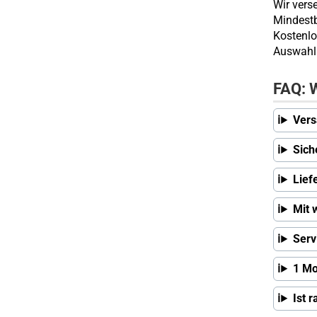
Wir vers
Mindestb
Kostenlo
Auswahl 
FAQ: W
Vers
Sich
Lief
Mit 
Serv
1 Mo
Ist 