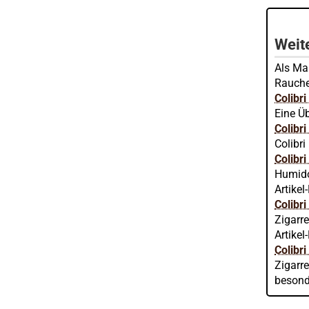
Weite
Als Mar
Raucher
Colibr
Eine Üb
Colibr
Colibri
Colibr
Humido
Artikel
Colibr
Zigarr
Artikel
Colibr
Zigarre
besond