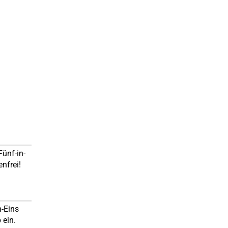
Fünf-in-
nfrei!
n-Eins
 ein.