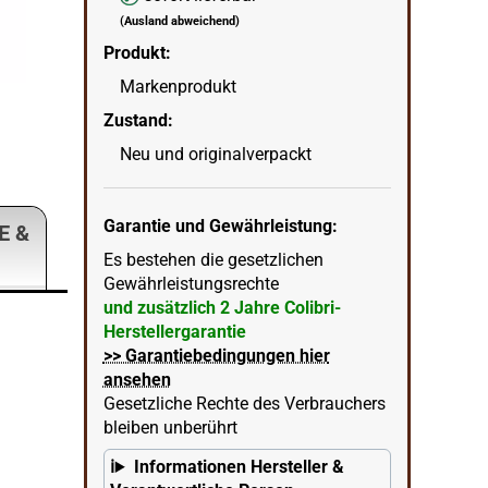
(Ausland abweichend)
Produkt:
Markenprodukt
Colibri Heritage Cube Cutter schwarz Obers
Zustand:
wenn
in Ecke unten rechts = KI erstellter Hintergrun
Neu und originalverpackt
Garantie und Gewährleistung:
E &
Es bestehen die gesetzlichen
Gewährleistungsrechte
und zusätzlich 2 Jahre Colibri-
Herstellergarantie
>> Garantiebedingungen hier
ansehen
Gesetzliche Rechte des Verbrauchers
bleiben unberührt
Informationen Hersteller &