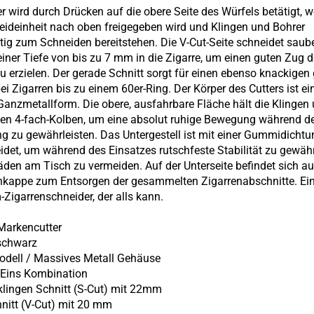
er wird durch Drücken auf die obere Seite des Würfels betätigt, 
eideinheit nach oben freigegeben wird und Klingen und Bohrer
itig zum Schneiden bereitstehen. Die V-Cut-Seite schneidet saub
 einer Tiefe von bis zu 7 mm in die Zigarre, um einen guten Zug d
zu erzielen. Der gerade Schnitt sorgt für einen ebenso knackigen
ei Zigarren bis zu einem 60er-Ring. Der Körper des Cutters ist ei
Ganzmetallform. Die obere, ausfahrbare Fläche hält die Klingen 
ten 4-fach-Kolben, um eine absolut ruhige Bewegung während d
 zu gewährleisten. Das Untergestell ist mit einer Gummidichtu
idet, um während des Einsatzes rutschfeste Stabilität zu gewähr
den am Tisch zu vermeiden. Auf der Unterseite befindet sich 
hkappe zum Entsorgen der gesammelten Zigarrenabschnitte. Ei
Zigarrenschneider, der alls kann.
 Markencutter
 schwarz
odell /
Massives Metall Gehäuse
n-Eins Kombination
klingen Schnitt (S-Cut) mit 22mm
nitt (V-Cut) mit 20 mm