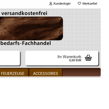
Kundenlogin
Merkzettel
E-Mail
Passwort
Ihr Warenkorb
0,00 EUR
Konto erstellen
FEUERZEUGE
ACCESSOIRES
Passwort vergessen?