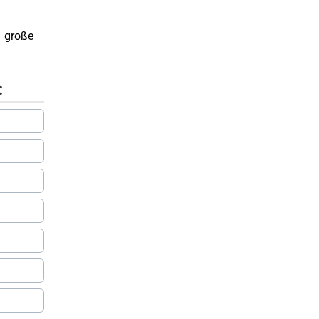
✔ große
: