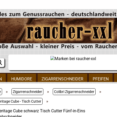
N
HUMIDORE
ZIGARRENSCHNEIDER
PFEIFEN
»
»
»
e
Zigarrenschneider
Colibri Zigarrenschneider
»
eritage Cube - Tisch Cutter
Heritage Cube schwarz Tisch Cutter Fünf-in-Eins
abschneider