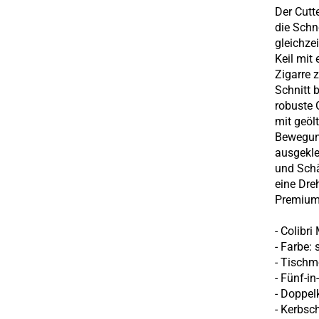
Der Cutt
die Schn
gleichze
Keil mit
Zigarre 
Schnitt b
robuste 
mit geöl
Bewegung
ausgekle
und Schä
eine Dre
Premium-
-
Colibri
- Farbe:
- Tischm
- Fünf-i
- Doppel
-
Kerbsch