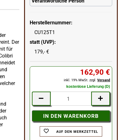
Verantwortliche Person
Herstellernummer:
CU125T1
der
statt (UVP):
eint. Der
it für
179,- €
olibri
chneidet
 und
162,90 €
gen
inkl. 19% MwSt. zzgl.
Versand
welcher
kostenlose Lieferung (D)
und
der
uch
er
AUF DEN MERKZETTEL