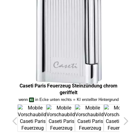
Caseti Paris Feuerzeug Steinzündung chrom
Ca
geriffelt
wenn
in Ecke unten rechts = KI erstellter Hintergrund
we