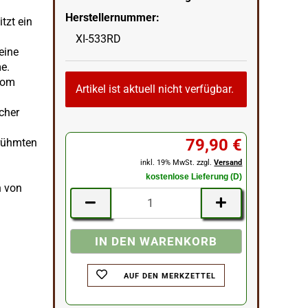
Herstellernummer:
tzt ein
XI-533RD
eine
me.
vom
Artikel ist aktuell nicht verfügbar.
cher
79,90 €
erühmten
inkl. 19% MwSt. zzgl.
Versand
kostenlose Lieferung (D)
n von
AUF DEN MERKZETTEL