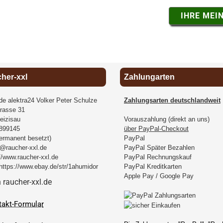
IHRE MEI
cher-xxl
Zahlungarten
.de alektra24 Volker Peter Schulze
Zahlungsarten deutschlandweit
rasse 31
eizisau
Vorauszahlung (direkt an uns)
899145
über PayPal-Checkout
permanent besetzt)
PayPal
@raucher-xxl.de
PayPal Später Bezahlen
//www.raucher-xxl.de
PayPal Rechnungskauf
https://www.ebay.de/str/1ahumidor
PayPal Kreditkarten
Apple Pay / Google Pay
takt-Formular