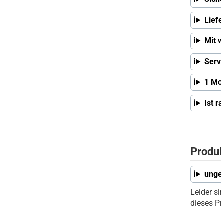
Lief
Mit 
Serv
1 Mo
Ist 
Produ
unge
Leider s
dieses P