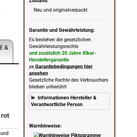
Zustand:
d
Xikar Allume Double Feuerzeug rot 1533
Neu und originalverpackt
wenn
in Ecke unten rechts = KI erstellter Hintergrun
Garantie und Gewährleistung:
Es bestehen die gesetzlichen
Gewährleistungsrechte
E &
und zusätzlich 20 Jahre Xikar-
Herstellergarantie
>> Garantiebedingungen hier
ansehen
Gesetzliche Rechte des Verbrauchers
bleiben unberührt
Informationen Hersteller &
Verantwortliche Person
rot
Warnhinweise:
 und