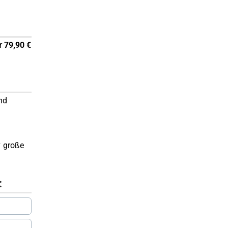
ür
79,90 €
nd
✔ große
: