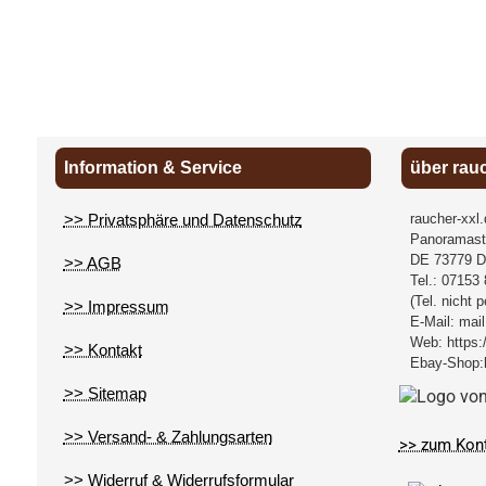
Information & Service
über rau
>> Privatsphäre und Datenschutz
raucher-xxl
Panoramast
DE
73779
D
>> AGB
Tel.:
07153 
(Tel. nicht 
>> Impressum
E-Mail:
mail
Web:
https:
>> Kontakt
Ebay-Shop:
>> Sitemap
>> Versand- & Zahlungsarten
>> zum Kon
>> Widerruf & Widerrufsformular