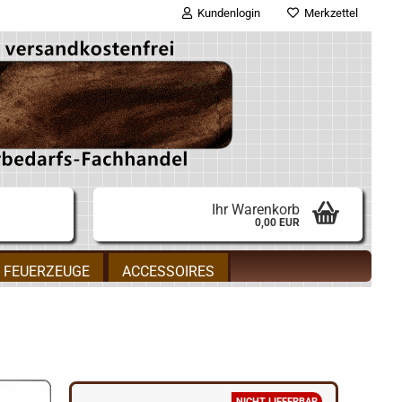
Kundenlogin
Merkzettel
E-Mail
Passwort
Ihr Warenkorb
0,00 EUR
Konto erstellen
FEUERZEUGE
ACCESSOIRES
Passwort vergessen?
NICHT LIEFERBAR