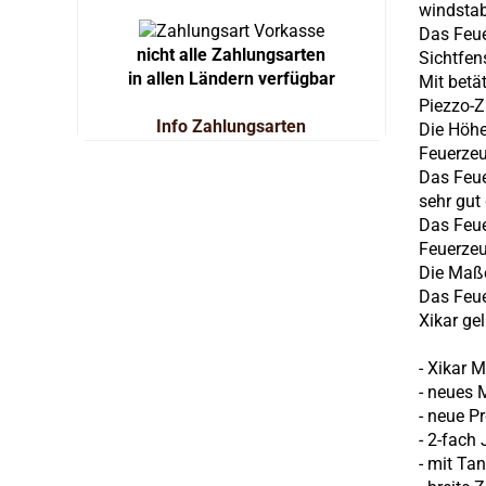
windstab
Das Feue
nicht alle Zahlungsarten
Sichtfen
in allen Ländern verfügbar
Mit betä
Piezzo-Z
Info Zahlungsarten
Die Höhe
Feuerzeu
Das Feue
sehr gut
Das Feue
Feuerzeu
Die Maße
Das Feue
Xikar gel
- Xikar 
- neues 
- neue P
- 2-fach
- mit Ta