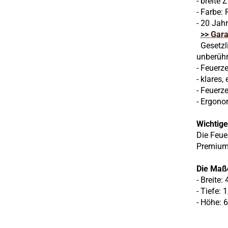
- breite 
- Farbe:
- 20 Jah
>> Gar
Gesetzli
unberühr
- Feuerz
- klares
- Feuerz
- Ergono
Wichtige
Die Feue
Premium 
Die Maß
- Breite:
- Tiefe: 
- Höhe: 