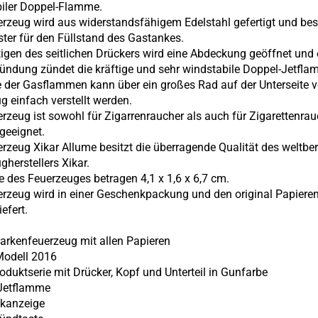
iler Doppel-Flamme.
rzeug wird aus widerstandsfähigem Edelstahl gefertigt und besi
ster für den Füllstand des Gastankes.
tigen des seitlichen Drückers wird eine Abdeckung geöffnet und 
ündung zündet die kräftige und sehr windstabile
Doppel
-Jetfla
 der Gasflammen kann über ein großes Rad auf der Unterseite 
g einfach verstellt werden.
rzeug ist sowohl für Zigarrenraucher als auch für Zigarettenrau
 geeignet.
rzeug Xikar Allume besitzt die überragende Qualität des weltb
gherstellers Xikar.
 des Feuerzeuges betragen 4,1 x 1,6 x 6,7 cm.
rzeug wird in einer Geschenkpackung und den original Papiere
iefert.
Markenfeuerzeug mit allen Papieren
Modell 2016
roduktserie mit Drücker, Kopf und Unterteil in Gunfarbe
 Jetflamme
nkanzeige