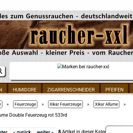
N
HUMIDORE
ZIGARRENSCHNEIDER
PFEIFEN
»
»
»
»
e
Feuerzeuge
Xikar Feuerzeuge
Xikar Allume
lume Double Feuerzeug rot 533rd
8
Artikel in dieser Kategorie
ster
« zurück
weiter »