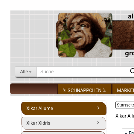
Alle
% SCHNÄPPCHEN %
MARKE
Startseit
Xikar Allume
Xikar Al
Xikar Xidris
« Er