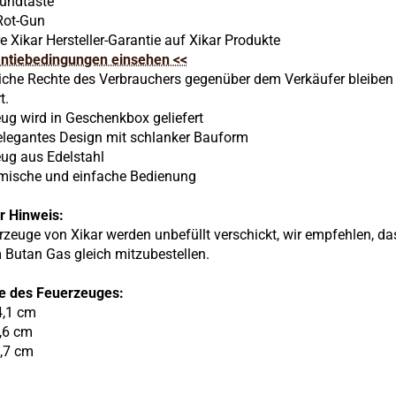
Zündtaste
Rot
-Gun
re Xikar Hersteller-Garantie auf Xikar Produkte
antiebedingungen einsehen <<
che Rechte des Verbrauchers gegenüber dem Verkäufer bleiben
t.
eug wird in Geschenkbox geliefert
, elegantes Design mit schlanker Bauform
eug aus Edelstahl
mische und einfache Bedienung
r Hinweis:
rzeuge von Xikar werden unbefüllt verschickt, wir empfehlen, da
Butan Gas gleich mitzubestellen.
e des Feuerzeuges:
 4,1 cm
1,6 cm
6,7 cm