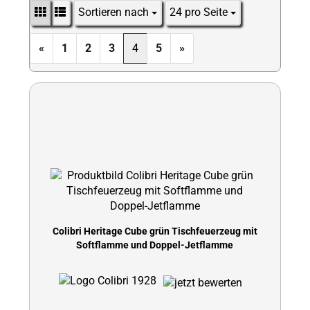
Sortieren nach
24 pro Seite
Sortieren nach
pro Seite
«
1
2
3
4
5
»
Colibri Heritage Cube grün Tischfeuerzeug mit
Softflamme und Doppel-Jetflamme