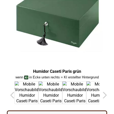
Humidor Caseti Paris grün
H
wenn
in Ecke unten rechts = KI erstellter Hintergrund
we