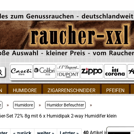
N
HUMIDORE
ZIGARRENSCHNEIDER
PFEIFEN
»
»
»
e
Humidore
Humidor Befeuchter
er-Set 72% 8g mit 6 x Humidipak 2-way Humidifer klein
40
Artikel in dieser Kate
ster
« zurück
weiter »
Letzter »