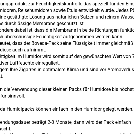
ungsprodukt zur Feuchtigkeitskontrolle das speziell für den Eins
idoren, Reisehumidoren sowie Etuis entwickelt wurde. Jedes 
eine gesättigte Lösung aus natürlichen Salzen und reinem Wasser
ne durchlässige Membrane geschützt ist.
ndere dabei ist, dass die Membrane in beide Richtungen funktio
ch überschüssige Feuchtigkeit aufgenommen werden kann.
eutet, dass der Boveda-Pack seine Flüssigkeit immer gleichmäß
 diese auch aufnimmt.
htigkeit im Humidor wird somit auf den gewünschten Wert von 
iver Luftfeuchte einreguliert.
gern Ihre Zigarren in optimalem Klima und sind vor Aromaverlus
t.
en die Verwendung dieser kleinen Packs für Humidore bis höchs
für sinnvoll.
da Humidipacks können einfach in den Humidor gelegt werden.
endungsdauer beträgt 2-3 Monate, dann wird der Pack einfach
scht.