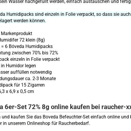
ein Wasser nachgefüllt werden, einfach austauschen und fertig
da Humidipacks sind einzeln in Folie verpackt, so dass sie auch
elagert werden können.
a Markenprodukt
Humidifer 72 klein (8g)
t
= 6 Bóveda Humidipacks
htung zwischen 70% bis 72%
pack einzeln in Folie verpackt
h in Humidor legen
asser auffüllen notwendig
dungsdauer ca. 2-3 Monate
dipack für 15 Zigarren
,3 x 6,9 x 0,5 cm
 6er-Set 72% 8g online kaufen bei raucher-x
n und kaufen Sie das Boveda Befeuchter-Set einfach online und
er in unserem Onlineshop für Raucherbedarf.