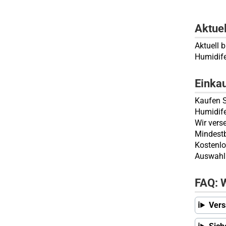
Aktue
Aktuell 
Humidife
Einka
Kaufen S
Humidife
Wir vers
Mindestb
Kostenlo
Auswahl 
FAQ: W
Vers