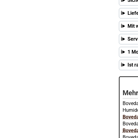
Sich
Lief
Mit 
Serv
1 Mo
Ist 
Mehr
Boveda
Humido
Boveda
Boveda
Boveda
Boveda