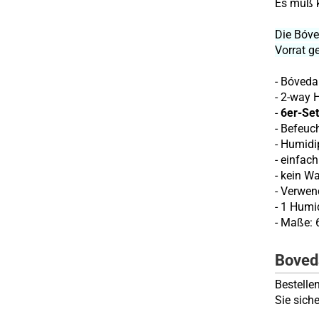
Es muß k
Die Bóve
Vorrat g
- Bóved
- 2-way 
-
6er-Se
- Befeuc
- Humidi
- einfac
- kein W
- Verwen
- 1 Humi
- Maße: 6
Boveda
Bestelle
Sie sich