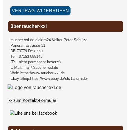
VERTRAG WIDERRUFEN
über raucher-xxl
raucher-xxl.de alektra24 Volker Peter Schulze
Panoramastrasse 31
DE
73779
Deizisau
Tel.:
07153 899145
(Tel. nicht permanent besetzt)
E-Mail:
mail@raucher-xxl.de
Web:
https://www.raucher-xxl.de
Ebay-Shop:
https://www.ebay.de/str/1ahumidor
>> zum Kontakt-Formular