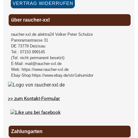
VERTRAG WIDERRUFEN
über raucher-xxl
raucher-xxl.de alektra24 Volker Peter Schulze
Panoramastrasse 31
DE
73779
Deizisau
Tel.:
07153 899145
(Tel. nicht permanent besetzt)
E-Mail:
mail@raucher-xxl.de
Web:
https://www.raucher-xxl.de
Ebay-Shop:
https://www.ebay.de/str/1ahumidor
>> zum Kontakt-Formular
Zahlungarten