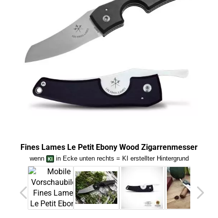
Fines Lames Le Petit Ebony Wood Zigarrenmesser
Fi
wenn
in Ecke unten rechts = KI erstellter Hintergrund
we