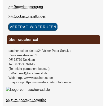
>> Batterieentsorgung
>> Cookie Einstellungen
VERTRAG WIDERRUFEN
über raucher-xxl
raucher-xxl.de alektra24 Volker Peter Schulze
Panoramastrasse 31
DE
73779
Deizisau
Tel.:
07153 899145
(Tel. nicht permanent besetzt)
E-Mail:
mail@raucher-xxl.de
Web:
https://www.raucher-xxl.de
Ebay-Shop:
https://www.ebay.de/str/1ahumidor
>> zum Kontakt-Formular