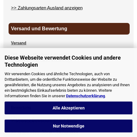
>> Zahlungsarten Ausland anzeigen
Versand und Bewertung
Versand
DHL (deutschlandweit kostenlos)
Diese Webseite verwendet Cookies und andere
DPD (deutschlandweit kostenlos)
Technologien
UPS
Wir verwenden Cookies und ähnliche Technologien, auch von
Drittanbietern, um die ordentliche Funktionsweise der Website zu
andere Länder
gewährleisten, die Nutzung unseres Angebotes zu analysieren und Ihnen
>> Versandkosten anzeigen
ein bestmögliches Einkaufserlebnis bieten zu können. Weitere
Informationen finden Sie in unserer
Datenschutzerklärung
.
Bewertung
Alle Akzeptieren
Nur Notwendige
>> unser ebay-Shop - 1a-humidor