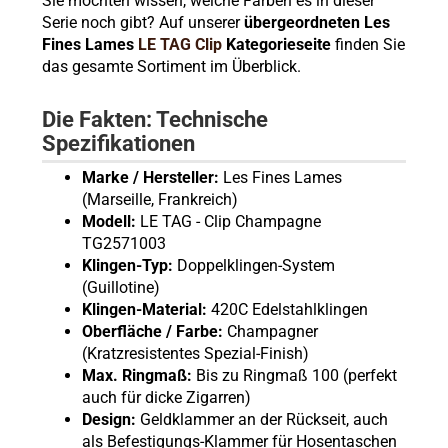
Sie möchten wissen, welche Farben es in dieser
Serie noch gibt? Auf unserer
übergeordneten Les
Fines Lames
LE TAG Clip
Kategorieseite
finden Sie
das gesamte Sortiment im Überblick.
Die Fakten: Technische
Spezifikationen
Marke / Hersteller:
Les Fines Lames
(Marseille, Frankreich)
Modell:
LE TAG - Clip Champagne
TG2571003
Klingen-Typ:
Doppelklingen-System
(Guillotine)
Klingen-Material:
420C Edelstahlklingen
Oberfläche / Farbe:
Champagner
(Kratzresistentes Spezial-Finish)
Max. Ringmaß:
Bis zu Ringmaß 100 (perfekt
auch für dicke Zigarren)
Design:
Geldklammer an der Rückseit, auch
als Befestigungs-Klammer für Hosentaschen