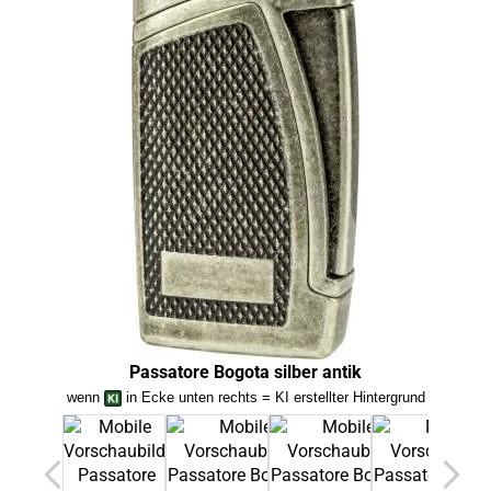
Passatore Bogota silber antik
Pass
wenn
in Ecke unten rechts = KI erstellter Hintergrund
we