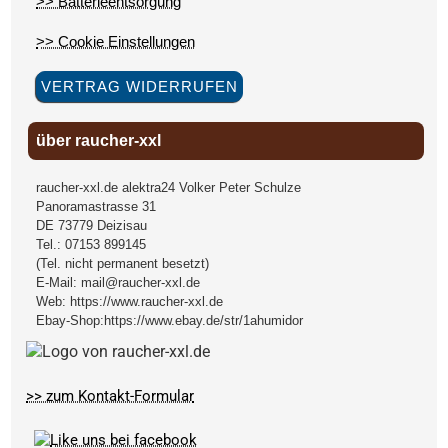
>> Batterieentsorgung
>> Cookie Einstellungen
VERTRAG WIDERRUFEN
über raucher-xxl
raucher-xxl.de alektra24 Volker Peter Schulze
Panoramastrasse 31
DE
73779
Deizisau
Tel.:
07153 899145
(Tel. nicht permanent besetzt)
E-Mail:
mail@raucher-xxl.de
Web:
https://www.raucher-xxl.de
Ebay-Shop:
https://www.ebay.de/str/1ahumidor
>> zum Kontakt-Formular