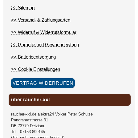
>> Sitemap
>> Versand- & Zahlungsarten
>> Widerruf & Widerrufsformular
>> Garantie und Gewaehrleistung
>> Batterieentsorgung
>> Cookie Einstellungen
VERTRAG WIDERRUFEN
über raucher-xxl
raucher-xxl.de alektra24 Volker Peter Schulze
Panoramastrasse 31
DE
73779
Deizisau
Tel.:
07153 899145
(Tel. nicht permanent besetzt)