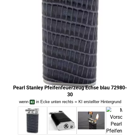
Pearl Stanley Pfeifenfeuerzeug Echse blau 72980-
Pearl
30
wenn
in Ecke unten rechts = KI erstellter Hintergrund
we