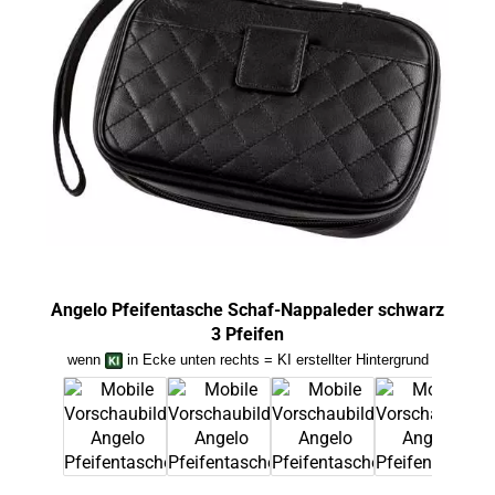
Angelo Pfeifentasche Schaf-Nappaleder schwarz
Ange
3 Pfeifen
wenn
in Ecke unten rechts = KI erstellter Hintergrund
we