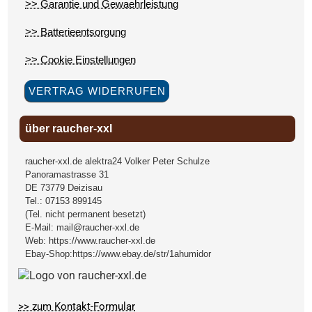
>> Garantie und Gewaehrleistung
>> Batterieentsorgung
>> Cookie Einstellungen
VERTRAG WIDERRUFEN
über raucher-xxl
raucher-xxl.de alektra24 Volker Peter Schulze
Panoramastrasse 31
DE
73779
Deizisau
Tel.:
07153 899145
(Tel. nicht permanent besetzt)
E-Mail:
mail@raucher-xxl.de
Web:
https://www.raucher-xxl.de
Ebay-Shop:
https://www.ebay.de/str/1ahumidor
>> zum Kontakt-Formular