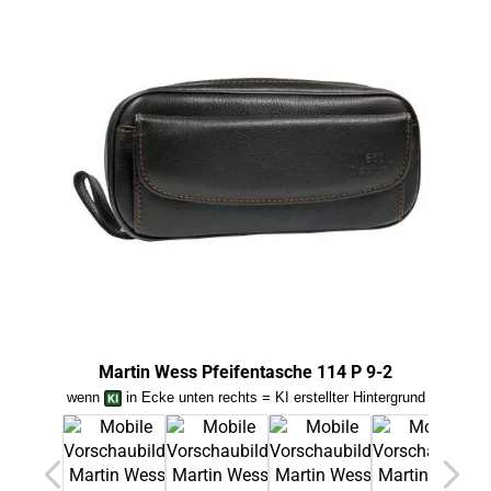
Martin Wess Pfeifentasche 114 P 9-2
Ma
wenn
in Ecke unten rechts = KI erstellter Hintergrund
we