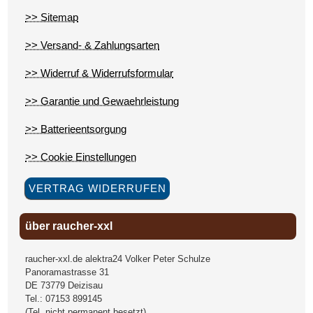
>> Sitemap
>> Versand- & Zahlungsarten
>> Widerruf & Widerrufsformular
>> Garantie und Gewaehrleistung
>> Batterieentsorgung
>> Cookie Einstellungen
VERTRAG WIDERRUFEN
über raucher-xxl
raucher-xxl.de alektra24 Volker Peter Schulze
Panoramastrasse 31
DE
73779
Deizisau
Tel.:
07153 899145
(Tel. nicht permanent besetzt)