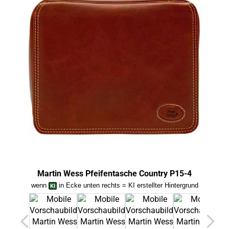
Martin Wess Pfeifentasche Country P15-4
Mart
wenn
in Ecke unten rechts = KI erstellter Hintergrund
we