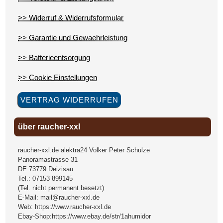
>> Widerruf & Widerrufsformular
>> Garantie und Gewaehrleistung
>> Batterieentsorgung
>> Cookie Einstellungen
VERTRAG WIDERRUFEN
über raucher-xxl
raucher-xxl.de alektra24 Volker Peter Schulze
Panoramastrasse 31
DE
73779
Deizisau
Tel.:
07153 899145
(Tel. nicht permanent besetzt)
E-Mail:
mail@raucher-xxl.de
Web:
https://www.raucher-xxl.de
Ebay-Shop:
https://www.ebay.de/str/1ahumidor