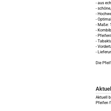
- aus ec
- schöne
- Hochwe
- Optima
- Maße: 
- Kombib
- Pfeife
- Tabakt
- Vorder
- Lieferu
Die Pfei
Aktue
Aktuell 
Pfeifen 