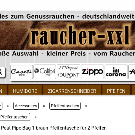
N
HUMIDORE
ZIGARRENSCHNEIDER
PFEIFEN
»
»
»
e
Accessoires
Pfeifentaschen
»
s Pfeifentaschen
s Peat Pipe Bag 1 braun Pfeifentasche für 2 Pfeifen