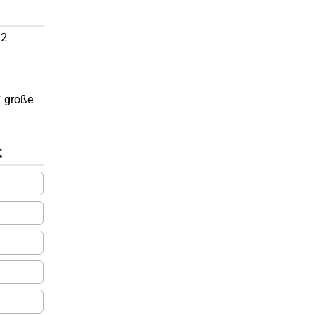
 2
✔ große
: