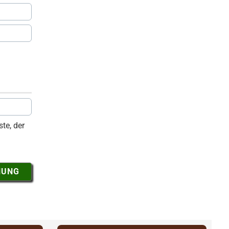
te, der
NUNG