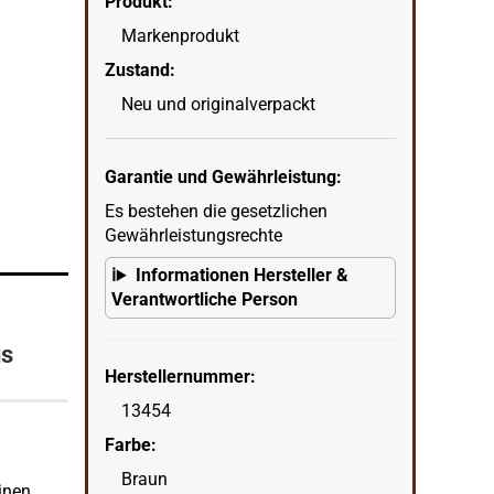
Produkt:
Markenprodukt
Zustand:
Rattray's Black Knight Pipe Bag PB1 offe
Neu und originalverpackt
wenn
in Ecke unten rechts = KI erstellter Hintergrun
Garantie und Gewährleistung:
Es bestehen die gesetzlichen
Gewährleistungsrechte
Informationen Hersteller &
Verantwortliche Person
us
Herstellernummer:
13454
Farbe:
Braun
inen