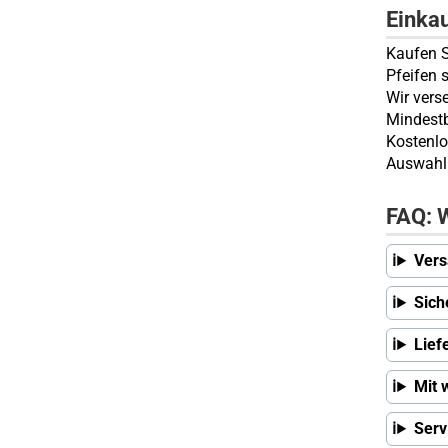
Einka
Kaufen S
Pfeifen 
Wir vers
Mindestb
Kostenlo
Auswahl 
FAQ: W
Vers
Sich
Lief
Mit 
Serv