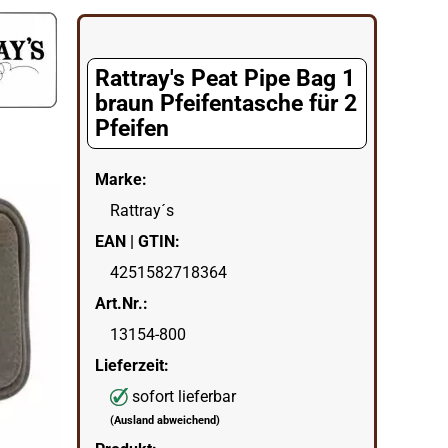
gorie
Rattray's Peat Pipe Bag 1
braun Pfeifentasche für 2
Pfeifen
Marke:
Rattray´s
EAN | GTIN:
4251582718364
Art.Nr.:
13154-800
Lieferzeit:
sofort lieferbar
(Ausland abweichend)