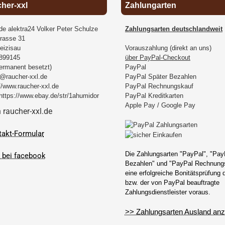
cher-xxl
Zahlungarten
.de alektra24 Volker Peter Schulze
Zahlungsarten deutschlandweit
rasse 31
eizisau
Vorauszahlung (direkt an uns)
899145
über PayPal-Checkout
permanent besetzt)
PayPal
@raucher-xxl.de
PayPal Später Bezahlen
//www.raucher-xxl.de
PayPal Rechnungskauf
https://www.ebay.de/str/1ahumidor
PayPal Kreditkarten
Apple Pay / Google Pay
takt-Formular
Die Zahlungsarten "PayPal", "Pay
Bezahlen" und "PayPal Rechnungs
eine erfolgreiche Bonitätsprüfung
bzw. der von PayPal beauftragte
Zahlungsdienstleister voraus.
>> Zahlungsarten Ausland anz