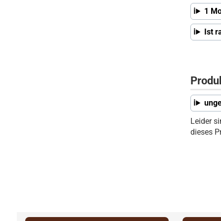
1 Mo
Ist 
Produ
unge
Leider s
dieses P