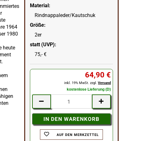
Material:
ommiertes
r
Rindnappaleder/Kautschuk
ste
Größe:
hre 1964
ser 1980
2er
statt (UVP):
e heute
75,- €
iment
t.
64,90 €
chem
inkl. 19% MwSt. zzgl.
Versand
inen
kostenlose Lieferung (D)
ähigen
nten
AUF DEN MERKZETTEL