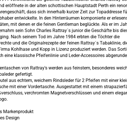
d eröffnete in der alten schottischen Hauptstadt Perth ein ren
engeschäft, dass sich innerhalb kurzer Zeit zur Topaddresse fü
bhaber entwickelte. In den Hinterräumen komponierte er erlesen
täten, mit denen er die feinen Gentleman beglückte. Als er im Ja
ernahm sein Sohn Charles Rattray´s junior die Geschäfte bis die
 ging. Nach seinem Tod im Jahre 1984 erbten die Töchter die
chte und die Originalrezepte der feinen Rattray´s Tabaklinie, di
Firma Kohlhase und Kopp in Lizenz produziert werden. Das Sort
ch eine klassische Pfeifenlinie und Leder-Accessoires abgerunde
fentaschen von Rattray's werden aus feinstem, besonderes wei
aleder gefertigt.
tel aus echtem, weichem Rindsleder für 2 Pfeifen mit einer kle
che mit einer Vordertasche. Ausgestattet mit einem strapazierf
verschluss, verchromten Magnetverschlüssen und einem elega
ogo.
y's Markenprodukt
es Design