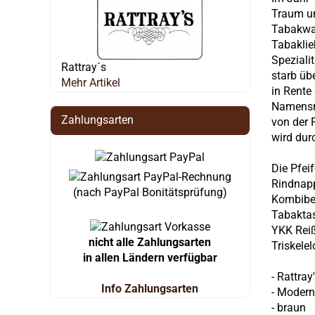
Traum un
Tabakwar
Tabaklie
Speziali
Rattray´s
starb üb
Mehr Artikel
in Rente
Namensre
Zahlungsarten
von der 
wird dur
Die Pfei
Rindnapp
(nach PayPal Bonitätsprüfung)
Kombibeu
Tabaktas
YKK Reiß
nicht alle Zahlungsarten
Triskelel
in allen Ländern verfügbar
- Rattra
Info Zahlungsarten
- Modern
- braun