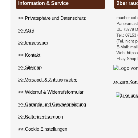
Information & Service
über rau
>> Privatsphäre und Datenschutz
raucher-xxl
Panoramast
DE
73779
D
>> AGB
Tel.:
07153 
(Tel. nicht 
>> Impressum
E-Mail:
mail
Web:
https:
>> Kontakt
Ebay-Shop:
>> Sitemap
>> Versand- & Zahlungsarten
>> zum Kon
>> Widerruf & Widerrufsformular
>> Garantie und Gewaehrleistung
>> Batterieentsorgung
>> Cookie Einstellungen