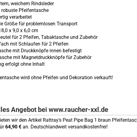
htem, weichem Rindsleder
, robuste Pfeifentasche
rtig verarbeitet
le Größe für problemlosen Transport
18,0 x 9,0 x 6,0 cm
eutel für 2 Pfeifen, Tabaktasche und Zubehör
nfach mit Schlaufen für 2 Pfeifen
asche mit Druckknöpfe innen befestigt
tasche mit Magnetdruckknöpfe für Zubehör
ng erfolgt ohne Inhalt
fentasche wird ohne Pfeifen und Dekoration verkauft!
lles Angebot bei www.raucher-xxl.de
bieten wir den Artikel Rattray's Peat Pipe Bag 1 braun Pfeifentasc
für
64,90 €
an. Deutschlandweit versandkostenfrei!