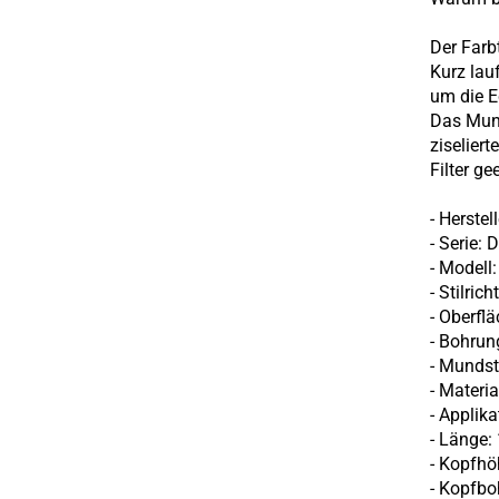
D
er Farb
Kurz lau
um die E
Das Mund
ziselier
Filter ge
- Herstel
- Serie: 
- Modell
- Stilric
- Oberflä
- Bohru
- Mundst
- Materia
- Applika
- Länge
- Kopfh
- Kopfb