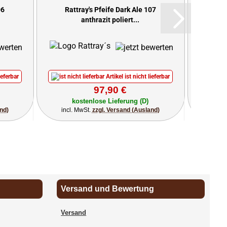
06
Rattray's Pfeife Dark Ale 107
Rat
anthrazit poliert...
ieferbar
Artikel ist nicht lieferbar
97,90 €
kostenlose Lieferung (D)
k
nd)
incl. MwSt.
zzgl. Versand (Ausland)
incl.
Versand und Bewertung
Versand