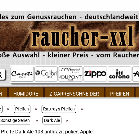
N
HUMIDORE
ZIGARRENSCHNEIDER
PFEIFEN
»
»
»
e
Pfeifen
Rattray's Pfeifen
»
»
 Sonstige Serien
Dark Ale
 Pfeife Dark Ale 108 anthrazit poliert Apple