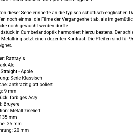
ton dieser Serie erinnerte an die typisch schottisch-englischen D
fen noch einmal die Filme der Vergangenheit ab, als im gemütli
cke noch geraucht werden durfte.
stück in Cumberlandoptik harmoniert hierzu bestens. Der schl
te Metallring setzt einen dezenten Kontrast. Die Pfeifen sind für
eignet.
ler: Rattray´s
Dark Ale
:
Straight - Apple
htung: Serie Klassisch
che: anthrazit glatt poliert
ng: 9 mm
ück: farbiges Acryl
l: Bruyere
tion: Metall ziseliert
: 135 mm
öhe: 35 mm
ohrung: 20 mm