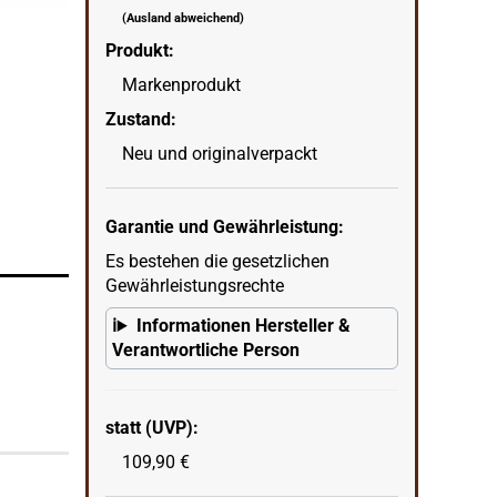
(Ausland abweichend)
Produkt:
Rattray's Pfeife Dark Ale 108-1
Markenprodukt
wenn
in Ecke unten rechts = KI erstellter Hintergrun
Zustand:
Neu und originalverpackt
Garantie und Gewährleistung:
Es bestehen die gesetzlichen
Gewährleistungsrechte
Informationen Hersteller &
Verantwortliche Person
statt (UVP):
109,90 €