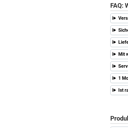
FAQ: W
Vers
Sich
Lief
Mit 
Serv
1 Mo
Ist 
Produ