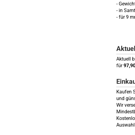
- Gewic
- in Sam
- für 9 m
Aktue
Aktuell b
für
97,9
Einka
Kaufen Si
und güns
Wir vers
Mindestb
Kostenlo
Auswahl 