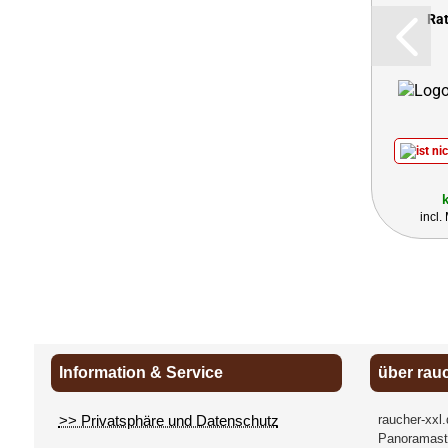
Rat
incl
Information & Service
über rau
>> Privatsphäre und Datenschutz
raucher-xxl
Panoramast