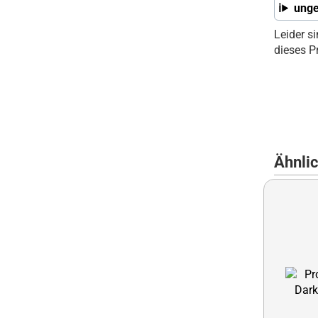
unge
Leider s
dieses P
Ähnli