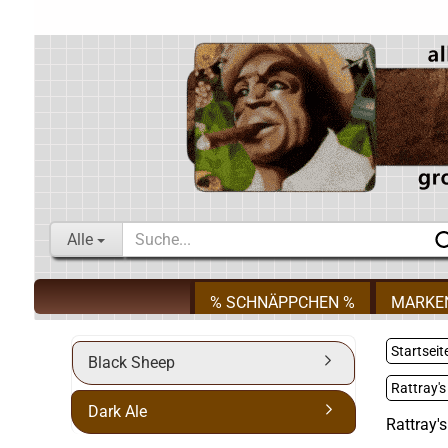
Alle
% SCHNÄPPCHEN %
MARKE
Startseit
Black Sheep
Rattray's
Dark Ale
Rattray's