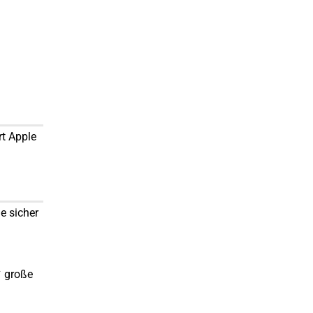
rt Apple
le sicher
✔ große