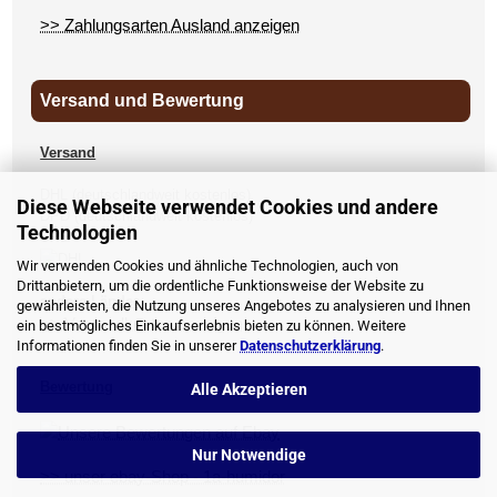
>> Zahlungsarten Ausland anzeigen
Versand und Bewertung
Versand
DHL (deutschlandweit kostenlos)
Diese Webseite verwendet Cookies und andere
DPD (deutschlandweit kostenlos)
Technologien
UPS
Wir verwenden Cookies und ähnliche Technologien, auch von
Drittanbietern, um die ordentliche Funktionsweise der Website zu
andere Länder
gewährleisten, die Nutzung unseres Angebotes zu analysieren und Ihnen
>> Versandkosten anzeigen
ein bestmögliches Einkaufserlebnis bieten zu können. Weitere
Informationen finden Sie in unserer
Datenschutzerklärung
.
Bewertung
Alle Akzeptieren
Nur Notwendige
>> unser ebay-Shop - 1a-humidor