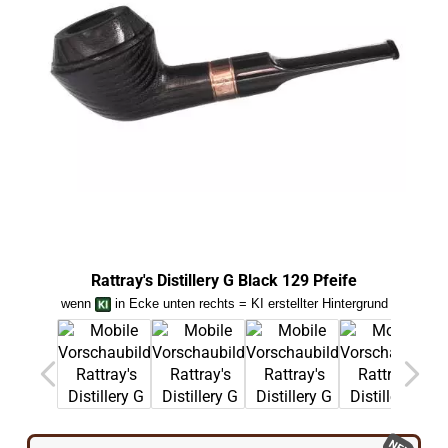
Rattray's Distillery G Black 129 Pfeife
Ra
wenn
in Ecke unten rechts = KI erstellter Hintergrund
we