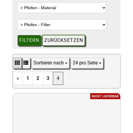
FILTERN
ZURÜCKSETZEN
Sortieren nach
24 pro Seite
Sortieren nach
pro Seite
«
1
2
3
4
NICHT LIEFERBAR