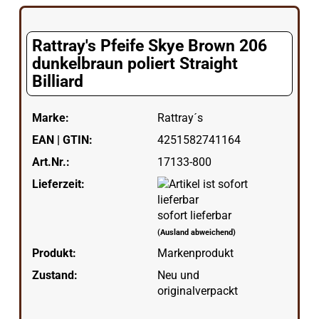
Rattray's Pfeife Skye Brown 206
dunkelbraun poliert Straight
Billiard
Marke:
Rattray´s
EAN | GTIN:
4251582741164
Art.Nr.:
17133-800
Lieferzeit:
sofort lieferbar
(Ausland abweichend)
Produkt:
Markenprodukt
Zustand:
Neu und
originalverpackt