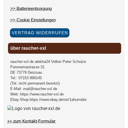
>> Batterieentsorgung
>> Cookie Einstellungen
VERTRAG WIDERRUFEN
über raucher-xxl
raucher-xxl.de alektra24 Volker Peter Schulze
Panoramastrasse 31
DE
73779
Deizisau
Tel.:
07153 899145
(Tel. nicht permanent besetzt)
E-Mail:
mail@raucher-xxl.de
Web:
https://www.raucher-xxl.de
Ebay-Shop:
https://www.ebay.de/str/1ahumidor
>> zum Kontakt-Formular