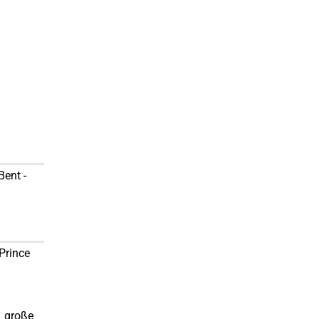
Bent -
 Prince
✔ große