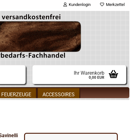
Kundenlogin
Merkzettel
E-Mail
Passwort
Ihr Warenkorb
0,00 EUR
Konto erstellen
FEUERZEUGE
ACCESSOIRES
Passwort vergessen?