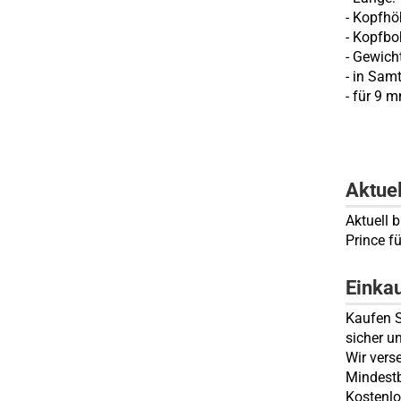
- Kopfh
- Kopfb
- Gewic
- in Sam
- für 9 m
Aktue
Aktuell b
Prince f
Einka
Kaufen S
sicher u
Wir vers
Mindestb
Kostenlo