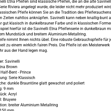
elli Etna Pfeifen sind klassische Pfeifen, die an die alte Savinell
erie Riviera angelegt wurde, die leider nicht mehr produziert wird
lassischen Pfeife können Sie an die Tradition des Pfeiferauchen
 Zeiten nahtlos anknüpfen. Savinelli kann neben knallig-bunt 
r gut klasisch in dunkelbrauner Farbe und in klassischen Forme
spiel hierfür ist die Savinelli Etna Pfeifenserie in dunkelbraun m
em Mundstück und breitem Aluminium-Metallring.
eife nimmt Ihnen nichts übel. Eine robuste Gebrauchspfeife für 
eit zu einem wirklich fairen Preis.
Die Pfeife ist ein Meisterwer
hr aus der Hand legen mag.
ler:
Savinelli
tna Brown
:
Half-Bent - Prince
htung: Serie Klassisch
äche: dunkle Brauntöne glatt gewachst und poliert
ng: 9 mm
ück: Acryl
l: Bruyere
ation: breiter Aluminium Metallring
: 150 mm