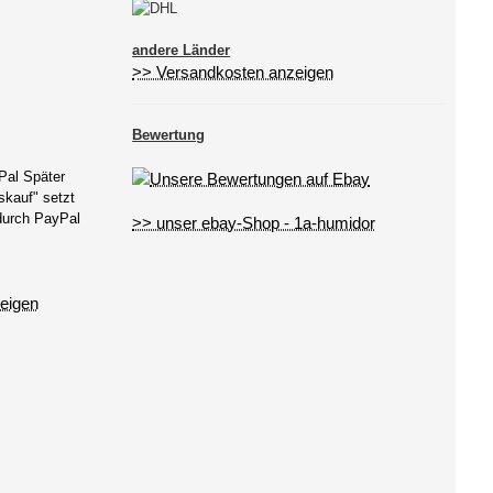
andere Länder
>> Versandkosten anzeigen
Bewertung
Pal Später
kauf" setzt
 durch PayPal
>> unser ebay-Shop - 1a-humidor
eigen