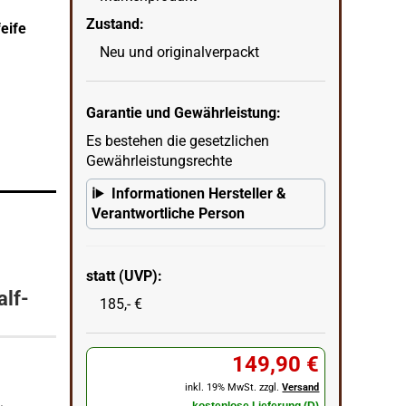
Zustand:
eife
Savinelli Etna Brown315 
Neu und originalverpackt
wenn
in Ecke unten rechts = KI erstellter Hintergrun
Garantie und Gewährleistung:
Es bestehen die gesetzlichen
Gewährleistungsrechte
Informationen Hersteller &
Verantwortliche Person
statt (UVP):
alf-
185,- €
149,90 €
inkl. 19% MwSt. zzgl.
Versand
kostenlose Lieferung (D)