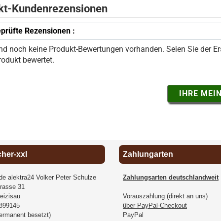
kt-Kundenrezensionen
prüfte Rezensionen :
ind noch keine Produkt-Bewertungen vorhanden. Seien Sie der Ers
rodukt bewertet.
IHRE MEI
cher-xxl
Zahlungarten
.de alektra24 Volker Peter Schulze
Zahlungsarten deutschlandweit
rasse 31
eizisau
Vorauszahlung (direkt an uns)
899145
über PayPal-Checkout
permanent besetzt)
PayPal