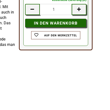
i-
. Mit
s auch in
auch
n. Das
it
AUF DEN MERKZETTEL
jede
k das man