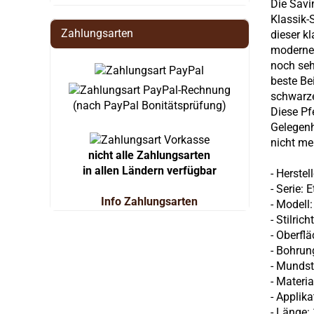
Die Savin
Klassik-S
Zahlungsarten
dieser k
modernen
noch seh
beste Bei
schwarz
(nach PayPal Bonitätsprüfung)
Diese Pf
Gelegenh
nicht me
nicht alle Zahlungsarten
in allen Ländern verfügbar
- Herstel
- Serie:
E
Info Zahlungsarten
- Modell
- Stilric
- Oberfl
- Bohru
- Mundst
- Materia
- Applik
- Länge