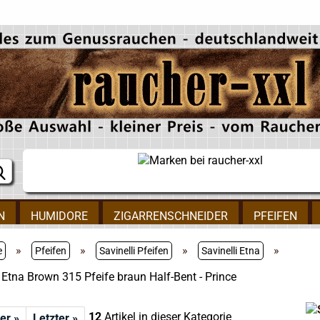
N
HUMIDORE
ZIGARRENSCHNEIDER
PFEIFEN
»
»
»
»
e
Pfeifen
Savinelli Pfeifen
Savinelli Etna
i Etna Brown 315 Pfeife braun Half-Bent - Prince
12
Artikel in dieser Kategorie
er »
Letzter »