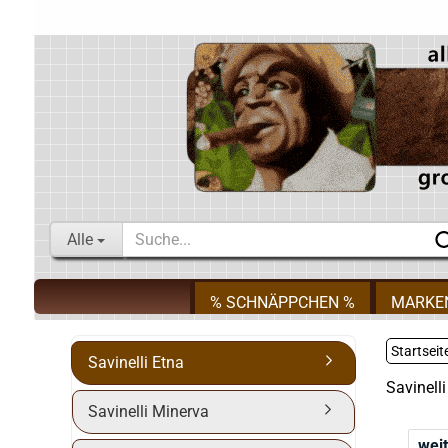
Alle
% SCHNÄPPCHEN %
MARKE
Startseit
Savinelli Etna
Savinell
Savinelli Minerva
weit