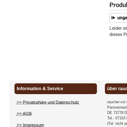
Produ
unge
Leider s
dieses P
Information & Service
über rau
>> Privatsphäre und Datenschutz
raucher-xxl
Panoramast
DE
73779
D
>> AGB
Tel.:
07153 
(Tel. nicht 
>> Impressum