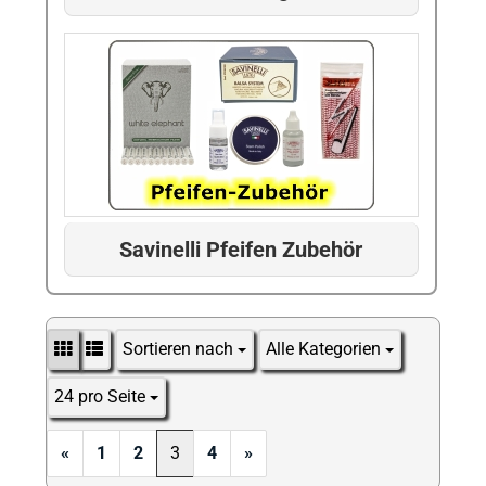
Savinelli Pfeifen Zubehör
Sortieren nach
Alle Kategorien
Sortieren nach
24 pro Seite
pro Seite
«
1
2
3
4
»